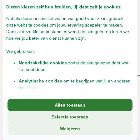
EAN
701029311152
Dieren kiezen zelf hun kruiden, jij kiest zelf je cookies.
Aan verlanglijst toevoegen
Delen
Net als dieren instinctief weten wat goed voor ze is, gebruikt
onze website cookies om jouw ervaring soepeler te maken.
Dankzij deze kleine bestandjes werkt de site goed en leren we
hoe we jou beter van dienst kunnen zijn.
Vaak samen gekocht met:
We gebruiken:
Noodzakelijke cookies
zodat de site gewoon doet wat
‘ie moet doen.
Wilgenbal 6 cm
Wilgenbal 10 cm
Wilgenbal 13 c
Analytische cookies
om te begrijpen wat jij en anderen
fijn vinden.
€1,99
€2,99
€4,49
Marketingcookies
om jou relevante informatie en
Incl. btw
Incl. btw
Incl. btw
Alles toestaan
aanbiedingen te tonen.
Selectie toestaan
We delen soms gegevens met partners (zoals social media en
analyse-tools). Die combineren dat met informatie die jij met hen
Weigeren
deelt, of die ze elders van je hebben.
This product is available in the following variants: