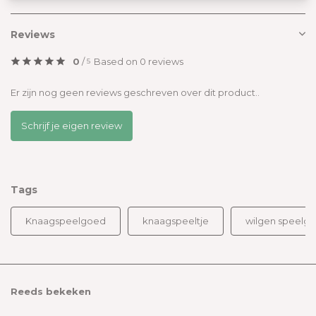
Wil je liever geen cookies? Dan werkt de site nog steeds, maar
misschien net iets minder soepel.
Reviews
0
/
Based on 0 reviews
5
Er zijn nog geen reviews geschreven over dit product..
Schrijf je eigen review
Tags
Knaagspeelgoed
knaagspeeltje
wilgen speelg
Reeds bekeken