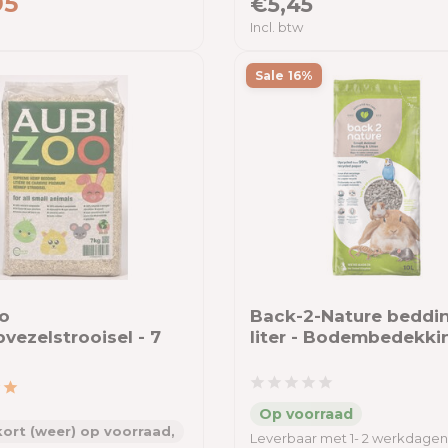
95
€5,45
Incl. btw
Sale 16%
o
Back-2-Nature beddin
vezelstrooisel - 7
liter - Bodembedekki
ort (weer) op voorraad,
Leverbaar met 1- 2 werkdagen