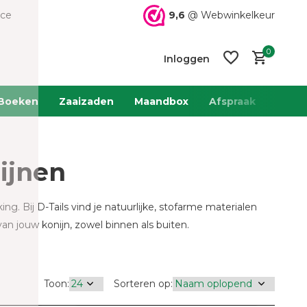
9,6
@ Webwinkelkeur
ice
0
Inloggen
Boeken
Zaaizaden
Maandbox
Afspraak
Team 
ijnen
Account
Account
aanmaken
aanmaken
 Bij D-Tails vind je natuurlijke, stofarme materialen
an jouw konijn, zowel binnen als buiten.
Toon:
Sorteren op: