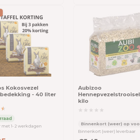
os Kokosvezel
Aubizoo
edekking - 40 liter
Hennepvezelstrooisel 
kilo
Binnenkort (weer) op voo
 met 1- 2 werkdagen
Binnenkort (weer) leverbaar