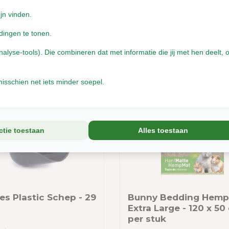
 met 1- 2 werkdagen
ijn vinden.
Leverbaar met 1- 2 werkdagen
dingen te tonen.
5
€10,75
Incl. btw
yse-tools). Die combineren dat met informatie die jij met hen deelt, o
isschien net iets minder soepel.
ctie toestaan
Alles toestaan
es Plastic Schep - 29
Bunny Bedding Hemp 
Extra Large - 120 x 50
per stuk