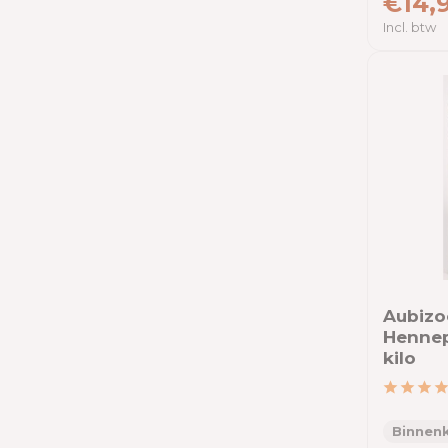
€14,
Kat
Incl. btw
Educatie
Prijs filter
Tot
Merken
Aubizo
Hennep
kilo
Alle merken
Allkokos
Binnenk
Aubizoo