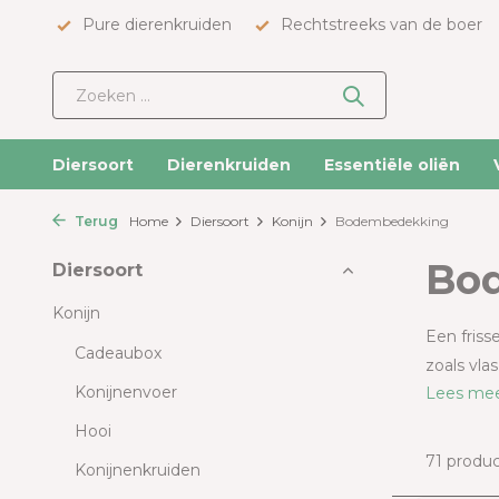
Pure dierenkruiden
Rechtstreeks van de boer
Diersoort
Dierenkruiden
Essentiële oliën
Terug
Home
Diersoort
Konijn
Bodembedekking
Bod
Diersoort
Konijn
Een friss
Cadeaubox
zoals vla
Konijnenvoer
Lees me
Hooi
71 produ
Konijnenkruiden