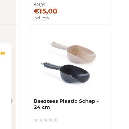
€21,99
€15,00
Incl. btw
00 ml
Beeztees Plastic Schep -
24 cm