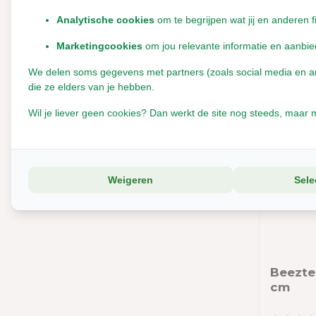
Leverbaar
Analytische cookies
om te begrijpen wat jij en anderen f
Hugro
€8,75
JR Farm
Marketingcookies
om jou relevante informatie en aanbie
€7,7
Incl. btw
Jumbogras
We delen soms gegevens met partners (zoals social media en anal
die ze elders van je hebben.
PetsPick Über
Wil je liever geen cookies? Dan werkt de site nog steeds, maar m
Plospan
The Natural Pet Brand
Tijssen
Weigeren
Sele
Zolux
Beezte
cm