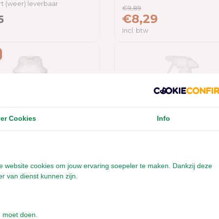
t (weer) leverbaar
€9,89
€8,29
5
Incl. btw
er Cookies
Info
onze website cookies om jouw ervaring soepeler te maken. Dankzij deze
r Geurstop
Beaphar Geurweg - 5
r van dienst kunnen zijn.
ier - 600 gram
e moet doen.