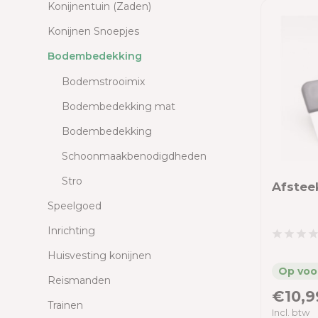
Konijnentuin (Zaden)
Konijnen Snoepjes
Bodembedekking
Bodemstrooimix
Bodembedekking mat
Bodembedekking
Schoonmaakbenodigdheden
Stro
Afstee
Speelgoed
Inrichting
Huisvesting konijnen
Reismanden
€10,9
Trainen
Incl. btw