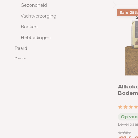
Gezondheid
Sale 25%
Vachtverzorging
Boeken
Hebbedingen
Paard
Cavia
Chinchilla
Degoe
Allkok
Gerbil
Bodemb
Hamster
Muizen
Ratten
Leverbaar
€19,95
Hond