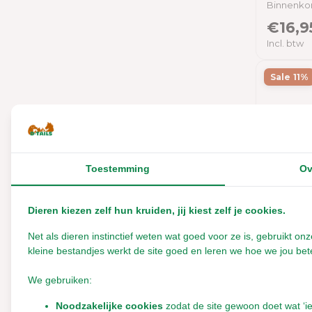
Binnenkor
Back-2-Nature
€16,9
Beaphar
Incl. btw
Beeztees
Sale 11%
Bunny Nature
CSI Urine
Chipsi
D-tails
Toestemming
Ov
ESVE
Ecobale
Dieren kiezen zelf hun kruiden, jij kiest zelf je cookies.
Ecopets
Net als dieren instinctief weten wat goed voor ze is, gebruikt 
Beapha
kleine bestandjes werkt de site goed en leren we hoe we jou bete
Knaagd
Flamingo
We gebruiken:
Green Mile
Noodzakelijke cookies
zodat de site gewoon doet wat ‘i
Herbimals