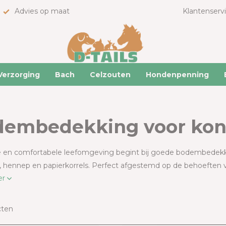
Advies op maat
Klantenserv
Verzorging
Bach
Celzouten
Hondenpenning
embedekking voor kon
e en comfortabele leefomgeving begint bij goede bodembedekking.
s, hennep en papierkorrels. Perfect afgestemd op de behoeften v
er
cten