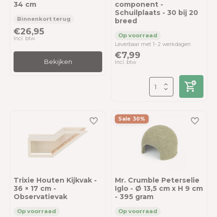
34 cm
component -
Schuilplaats - 30 bij 20
breed
€26,95
Incl. btw
Leverbaar met 1- 2 werkdagen
€7,99
Bekijken
Incl. btw
Sale 30%
Trixie Houten Kijkvak -
Mr. Crumble Peterselie
36 × 17 cm -
Iglo - Ø 13,5 cm x H 9 cm
Observatievak
- 395 gram