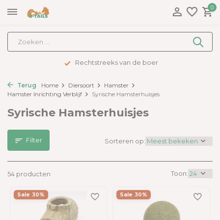
0
Rechtstreeks van de boer
Terug
Home
Diersoort
Hamster
Hamster Inrichting Verblijf
Syrische Hamsterhuisjes
Syrische Hamsterhuisjes
Filter
Sorteren op:
Toon:
54 producten
Sale 30%
Sale 30%