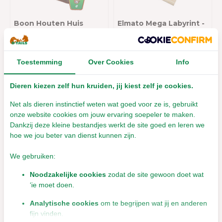
Boon Houten Huis
Elmato Mega Labyrint -
Halfrond Schorshout S
40 x 28 x 10 cm
- 15 cm
€44,95
Toestemming
Over Cookies
Info
Leverbaar met 1- 2 werkdagen
Incl. btw
€7,25
Incl. btw
Dieren kiezen zelf hun kruiden, jij kiest zelf je cookies.
Net als dieren instinctief weten wat goed voor ze is, gebruikt
onze website cookies om jouw ervaring soepeler te maken.
Dankzij deze kleine bestandjes werkt de site goed en leren we
hoe we jou beter van dienst kunnen zijn.
We gebruiken:
Noodzakelijke cookies
zodat de site gewoon doet wat
‘ie moet doen.
Knaagdier paviljoen S -
Savic Sputnik XL -
Analytische cookies
om te begrijpen wat jij en anderen
20 x 14 x 14 cm
29x16x19 cm - Grijs-
fijn vinden.
Zwart