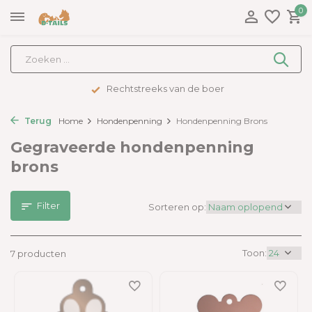
0
Rechtstreeks van de boer
Terug
Home
Hondenpenning
Hondenpenning Brons
Gegraveerde hondenpenning
brons
Filter
Sorteren op:
Toon:
7 producten