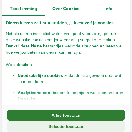
Leverbaar met 1- 2 werkdagen
Toestemming
Over Cookies
Info
Leverbaar met 1- 2 werkdagen
€10,00
€10,00
Incl. btw
Incl. btw
Dieren kiezen zelf hun kruiden, jij kiest zelf je cookies.
Net als dieren instinctief weten wat goed voor ze is, gebruikt
onze website cookies om jouw ervaring soepeler te maken.
Dankzij deze kleine bestandjes werkt de site goed en leren we
hoe we jou beter van dienst kunnen zijn.
We gebruiken:
Noodzakelijke cookies
zodat de site gewoon doet wat
‘ie moet doen.
Analytische cookies
om te begrijpen wat jij en anderen
fijn vinden.
Hondenpenning – Rond
Marketingcookies
om jou relevante informatie en
– Rose Koper
Alles toestaan
aanbiedingen te tonen.
Leverbaar met 1- 2 werkdagen
Selectie toestaan
We delen soms gegevens met partners (zoals social media en
€10,00