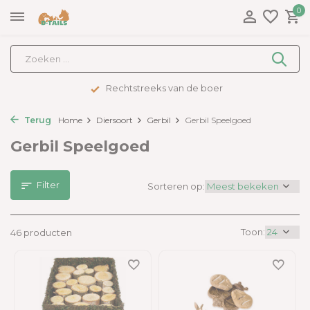
0
Advies op maat
Terug
Home
Diersoort
Gerbil
Gerbil Speelgoed
Gerbil Speelgoed
Filter
Sorteren op:
Toon:
46 producten