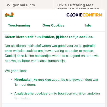
Wilgenbal 6 cm
Trixie Luffaring Met
Rotan- En Maïsbladring
- ø 13 cm
Leverbaar met 1- 2 werkdagen
€1,99
Leverbaar met 1- 2 werkdagen
Toestemming
Over Cookies
Info
Incl. btw
€4,99
Incl. btw
Dieren kiezen zelf hun kruiden, jij kiest zelf je cookies.
Net als dieren instinctief weten wat goed voor ze is, gebruikt
onze website cookies om jouw ervaring soepeler te maken.
Dankzij deze kleine bestandjes werkt de site goed en leren we
hoe we jou beter van dienst kunnen zijn.
We gebruiken:
Noodzakelijke cookies
zodat de site gewoon doet wat
‘ie moet doen.
Trixie Speel- en
Ballenset -
Analytische cookies
om te begrijpen wat jij en anderen
Snackbal - 8 cm
Voordeelpak - 4 ballen -
fijn vinden.
∅ 5cm