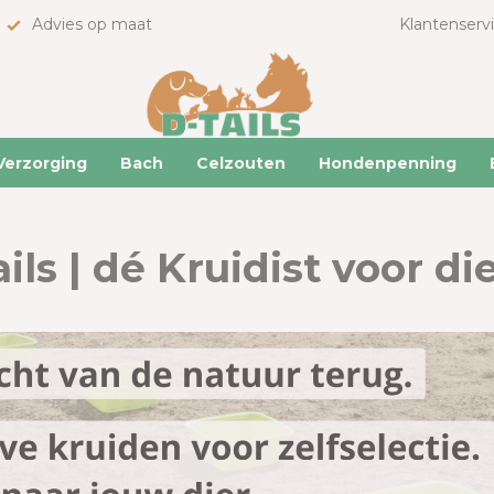
Advies op maat
Klantenserv
Verzorging
Bach
Celzouten
Hondenpenning
ails | dé Kruidist voor di