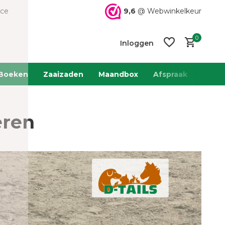
9,6
@ Webwinkelkeur
ice
0
Inloggen
Boeken
Zaaizaden
Maandbox
Afspraak
Team 
eren
Account
Account
aanmaken
aanmaken