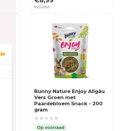
€8,99
Incl. btw
als
Bunny Nature Enjoy Allgäu
0
Vers Groen met
Paardebloem Snack - 200
gram