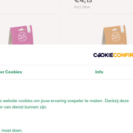
€4,15
Incl. btw
er Cookies
Info
Nature Botanicals
Bunny Nature Botanic
itamine Snack - 150
Vitamine C Snack - 15
onze website cookies om jouw ervaring soepeler te maken. Dankzij deze
gram
r van dienst kunnen zijn.
ort (weer) op voorraad,
e moet doen.
ht - Momenteel niet