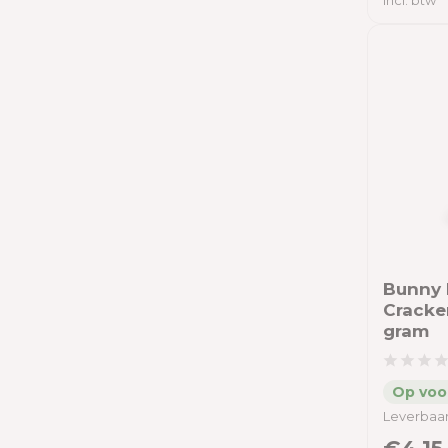
Incl. btw
Tot
Merken
Alle merken
Agrobs
Bunny 
Bunny Nature
Cracker
gram
ESVE
Flamingo
Gebr. de Boon
Leverbaar
Herbimals