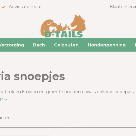
Advies op maat
Klantenserv
Verzorging
Bach
Celzouten
Hondenpenning
ia snoepjes
i, brok en kruiden en groente houden cavia's ook van snoepjes
er
ucten