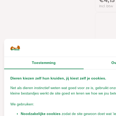
€4,15
JR Farm
Incl. btw
Rabbitat
Rosewood
Supreme
Trixie
Versele-Laga
Toestemming
Ov
Dieren kiezen zelf hun kruiden, jij kiest zelf je cookies.
Bunny 
Multi V
Net als dieren instinctief weten wat goed voor ze is, gebruikt 
gram
kleine bestandjes werkt de site goed en leren we hoe we jou bete
We gebruiken:
Binnenk
Noodzakelijke cookies
zodat de site gewoon doet wat ‘i
Uitverkoc