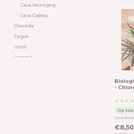
Cavia Verzorging
Cavia Cadeau
Chinchilla
Degoe
Gerbil
Hamster
Muizen
Ratten
Biologi
- Chlo
Hond
Kat
Educatie
Leverbaar
Prijs filter
€8,50