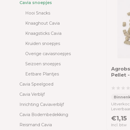
Cavia snoepjes
Hooi Snacks
Knaaghout Cavia
Knaagsticks Cavia
Kruiden snoepjes
Overige caviasnoepjes
Seizoen snoepjes
Agrobs
Eetbare Plantjes
Pellet 
Cavia Speelgoed
Cavia Verblijf
Binnenk
Uitverkoc
Inrichting Caviaverblijf
Leverbaa
Cavia Bodembedekking
€1,15
Reismand Cavia
Incl. btw