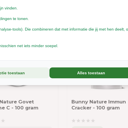
r
Leverbaar met 1- 2 werkdagen
ijn vinden.
0
€10,00
dingen te tonen.
Incl. btw
yse-tools). Die combineren dat met informatie die jij met hen deelt, o
isschien net iets minder soepel.
ctie toestaan
Alles toestaan
Nature Govet
Bunny Nature Immun
ne C - 100 gram
Cracker - 100 gram