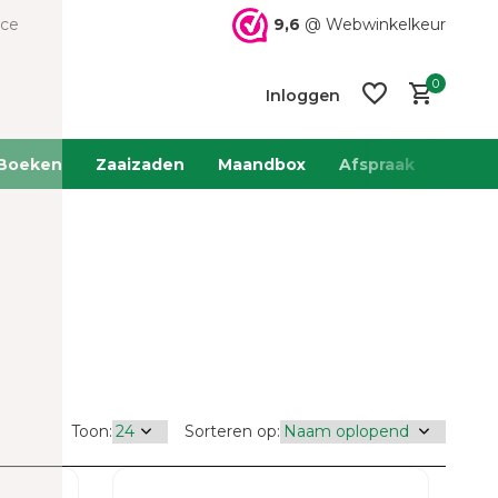
9,6
@ Webwinkelkeur
ice
0
Inloggen
Boeken
Zaaizaden
Maandbox
Afspraak
Team 
Account
Account
aanmaken
aanmaken
Toon:
Sorteren op: