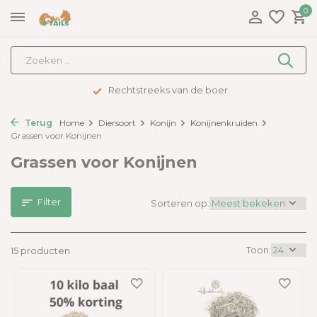
0
treeks van de boer
Adv
Terug
Home
Diersoort
Konijn
Konijnenkruiden
Grassen voor Konijnen
Grassen voor Konijnen
Filter
Sorteren op:
Toon:
15 producten