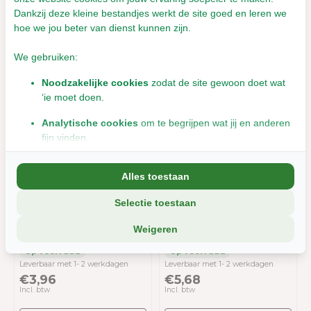
€2,98
€5,05
Dankzij deze kleine bestandjes werkt de site goed en leren we
Incl. btw
Incl. btw
hoe we jou beter van dienst kunnen zijn.
We gebruiken:
Noodzakelijke cookies
zodat de site gewoon doet wat
‘ie moet doen.
Analytische cookies
om te begrijpen wat jij en anderen
fijn vinden.
Marketingcookies
om jou relevante informatie en
Alles toestaan
aanbiedingen te tonen.
Selectie toestaan
We delen soms gegevens met partners (zoals social media en
Herbimals Havergras -
Herbimals Citroengras -
analyse-tools). Die combineren dat met informatie die jij met hen
Weigeren
grof
fijn
deelt, of die ze elders van je hebben.
Wil je liever geen cookies? Dan werkt de site nog steeds, maar
Leverbaar met 1- 2 werkdagen
Leverbaar met 1- 2 werkdagen
misschien net iets minder soepel.
€3,96
€5,68
Incl. btw
Incl. btw