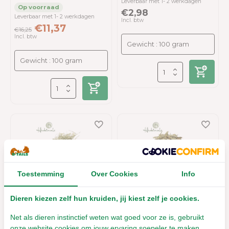
Leverbaar met 1- 2 werkdagen
€2,98
Leverbaar met 1- 2 werkdagen
Incl. btw
€11,37
€16,25
Incl. btw
Toestemming
Over Cookies
Info
Herbimals Groene
Herbimals Maïsblad -
tarwe - grof
grof gehakseld
Dieren kiezen zelf hun kruiden, jij kiest zelf je cookies.
Net als dieren instinctief weten wat goed voor ze is, gebruikt
Leverbaar met 1- 2 werkdagen
Leverbaar met 1- 2 werkdagen
onze website cookies om jouw ervaring soepeler te maken.