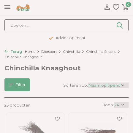
0
Advies op maat
Terug
Home
Diersoort
Chinchilla
Chinchilla Snacks
Chinchilla Knaaghout
Chinchilla Knaaghout
Filter
Sorteren op:
Toon:
23 producten