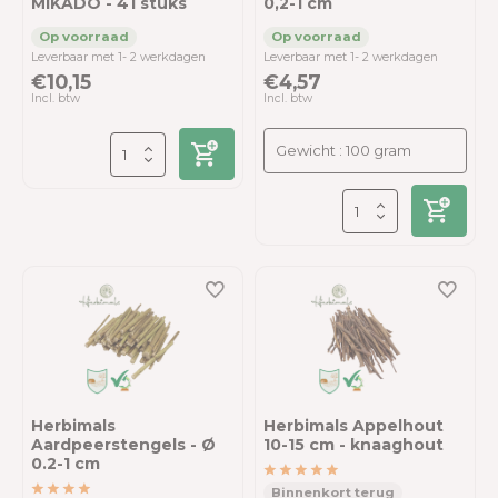
MIKADO - 41 stuks
0,2-1 cm
Leverbaar met 1- 2 werkdagen
Leverbaar met 1- 2 werkdagen
€10,15
€4,57
Incl. btw
Incl. btw
Herbimals
Herbimals Appelhout
Aardpeerstengels - Ø
10-15 cm - knaaghout
0.2-1 cm