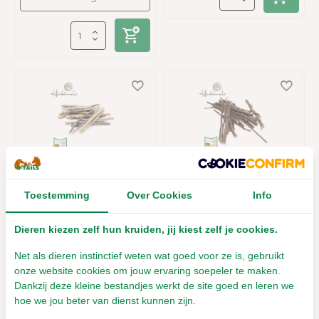
Herbimals Lindehout
Herbimals Perenhout
10-15 cm - knaaghout
10-15 cm - knaaghout
Toestemming
Over Cookies
Info
Leverbaar met 1- 2 werkdagen
Leverbaar met 1- 2 werkdagen
Dieren kiezen zelf hun kruiden, jij kiest zelf je cookies.
€3,96
€3,67
Incl. btw
Incl. btw
Net als dieren instinctief weten wat goed voor ze is, gebruikt
onze website cookies om jouw ervaring soepeler te maken.
Dankzij deze kleine bestandjes werkt de site goed en leren we
hoe we jou beter van dienst kunnen zijn.