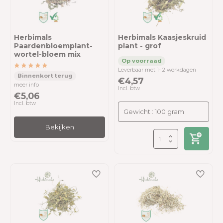
Herbimals
Herbimals Kaasjeskruid
Paardenbloemplant-
plant - grof
wortel-bloem mix
Leverbaar met 1- 2 werkdagen
€4,57
meer info
Incl. btw
€5,06
Incl. btw
Bekijken