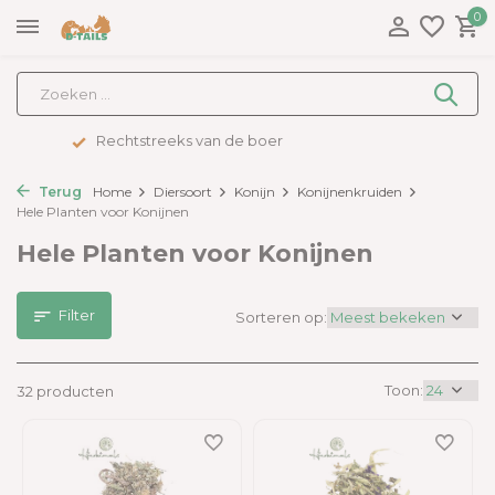
0
Advies op maat
Terug
Home
Diersoort
Konijn
Konijnenkruiden
Hele Planten voor Konijnen
Hele Planten voor Konijnen
Filter
Sorteren op:
Toon:
32 producten