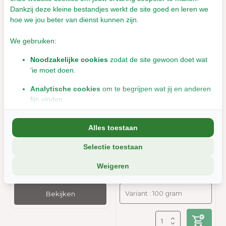
Dankzij deze kleine bestandjes werkt de site goed en leren we
hoe we jou beter van dienst kunnen zijn.
We gebruiken:
Noodzakelijke cookies
zodat de site gewoon doet wat
‘ie moet doen.
Analytische cookies
om te begrijpen wat jij en anderen
fijn vinden.
Herbimals Kleefkruid -
Herbimals
Marketingcookies
om jou relevante informatie en
grof
Citroenmelisse - grof
Alles toestaan
aanbiedingen te tonen.
Selectie toestaan
We delen soms gegevens met partners (zoals social media en
Binnenkort (weer) leverbaar
Leverbaar met 1- 2 werkdagen
analyse-tools). Die combineren dat met informatie die jij met hen
€4,23
€3,35
Weigeren
deelt, of die ze elders van je hebben.
Incl. btw
Incl. btw
Wil je liever geen cookies? Dan werkt de site nog steeds, maar
Bekijken
misschien net iets minder soepel.