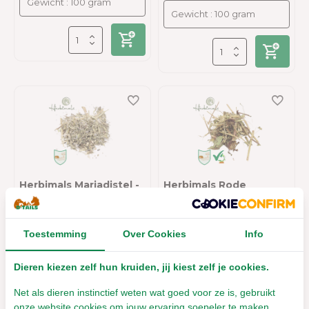
Herbimals Mariadistel -
Herbimals Rode
grof
zonnehoed - Echinacea
- grof
meer info
Toestemming
Over Cookies
Info
Leverbaar met 1- 2 werkdagen
€3,82
€3,96
Incl. btw
Dieren kiezen zelf hun kruiden, jij kiest zelf je cookies.
Incl. btw
Bekijken
Net als dieren instinctief weten wat goed voor ze is, gebruikt
onze website cookies om jouw ervaring soepeler te maken.