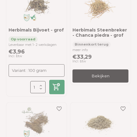
Herbimals Bijvoet - grof
Herbimals Steenbreker
- Chanca piedra - grof
Leverbaar met 1- 2 werkdagen
meer info
€3,96
€33,29
Incl. btw
Incl. btw
Bekijken