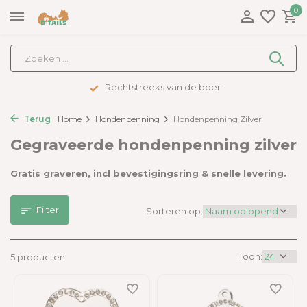
0
Rechtstreeks van de boer
Terug
Home
Hondenpenning
Hondenpenning Zilver
Gegraveerde hondenpenning zilver
Gratis graveren, incl bevestigingsring & snelle levering.
Filter
Sorteren op:
Toon:
5 producten