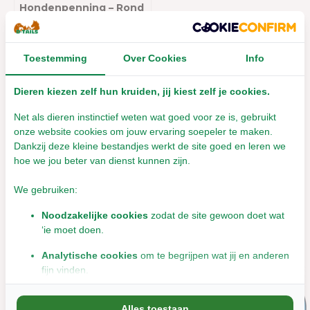
Hondenpenning – Rond
– Luxe – Zilver
Leverbaar met 1- 2 werkdagen
Toestemming
Over Cookies
Info
€15,00
Incl. btw
Dieren kiezen zelf hun kruiden, jij kiest zelf je cookies.
Net als dieren instinctief weten wat goed voor ze is, gebruikt
onze website cookies om jouw ervaring soepeler te maken.
Dankzij deze kleine bestandjes werkt de site goed en leren we
hoe we jou beter van dienst kunnen zijn.
We gebruiken:
Noodzakelijke cookies
zodat de site gewoon doet wat
Overige categorieën in Hondenpenning
‘ie moet doen.
Analytische cookies
om te begrijpen wat jij en anderen
fijn vinden.
Marketingcookies
om jou relevante informatie en
Alles toestaan
aanbiedingen te tonen.