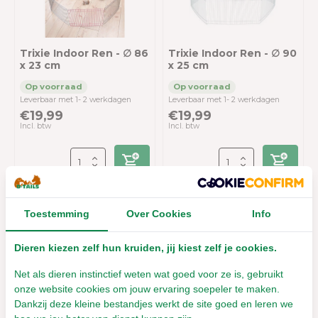
Trixie Indoor Ren - ∅ 86
Trixie Indoor Ren - ∅ 90
x 23 cm
x 25 cm
Leverbaar met 1- 2 werkdagen
Leverbaar met 1- 2 werkdagen
€19,99
€19,99
Incl. btw
Incl. btw
Toestemming
Over Cookies
Info
Overige categorieën in Diersoort
Dieren kiezen zelf hun kruiden, jij kiest zelf je cookies.
Net als dieren instinctief weten wat goed voor ze is, gebruikt
onze website cookies om jouw ervaring soepeler te maken.
Dankzij deze kleine bestandjes werkt de site goed en leren we