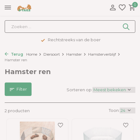
0
Rechtstreeks van de boer
Terug
Home
Diersoort
Hamster
Hamsterverblijf
Hamster ren
Hamster ren
Filter
Sorteren op:
Toon:
2 producten