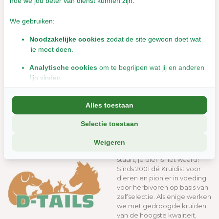
hoe we jou beter van dienst kunnen zijn.
We gebruiken:
Noodzakelijke cookies
zodat de site gewoon doet wat
‘ie moet doen.
Analytische cookies
om te begrijpen wat jij en anderen
fijn vinden.
Cavia
Hond
Marketingcookies
om jou relevante informatie en
Alles toestaan
aanbiedingen te tonen.
Selectie toestaan
We delen soms gegevens met partners (zoals social media en
analyse-tools). Die combineren dat met informatie die jij met hen
WELKOM bij D-Tails
Weigeren
deelt, of die ze elders van je hebben.
Gezondheid van kop tot
staart, je dier is het waard!
Wil je liever geen cookies? Dan werkt de site nog steeds, maar
Sinds 2001 dé Kruidist voor
misschien net iets minder soepel.
dieren en pionier in voeding
voor herbivoren op basis van
zelfselectie. Als enige werken
we met gedroogde kruiden
van de hoogste kwaliteit,