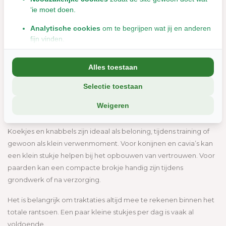
kwaliteit.
‘ie moet doen.
Denk aan lijnzaadbrokjes, luzerne ruitjes, groente maantjes,
Analytische cookies
om te begrijpen wat jij en anderen
wortel maantjes of rode biet kussentjes. Producten die
fijn vinden.
herkenbaar zijn in samenstelling en passen binnen een vezelrijk
Marketingcookies
om jou relevante informatie en
dieet.
Alles toestaan
aanbiedingen te tonen.
Een knabbelmoment hoeft geen caloriebom te zijn. Het kan
Selectie toestaan
We delen soms gegevens met partners (zoals social media en
ook een bewuste keuze zijn.
analyse-tools). Die combineren dat met informatie die jij met hen
Weigeren
deelt, of die ze elders van je hebben.
Wanneer geef je een knabbel
Wil je liever geen cookies? Dan werkt de site nog steeds, maar
Koekjes en knabbels zijn ideaal als beloning, tijdens training of
misschien net iets minder soepel.
gewoon als klein verwenmoment. Voor konijnen en cavia’s kan
een klein stukje helpen bij het opbouwen van vertrouwen. Voor
paarden kan een compacte brokje handig zijn tijdens
grondwerk of na verzorging.
Het is belangrijk om traktaties altijd mee te rekenen binnen het
totale rantsoen. Een paar kleine stukjes per dag is vaak al
voldoende.