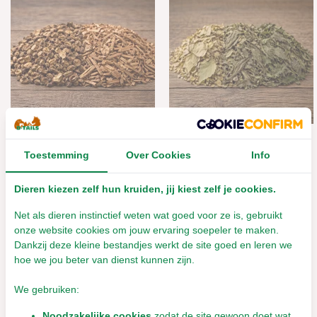
Bast en Wortel
Bladeren
Toestemming
Over Cookies
Info
Dieren kiezen zelf hun kruiden, jij kiest zelf je cookies.
Koekjes en knabbels voor dieren
Net als dieren instinctief weten wat goed voor ze is, gebruikt
onze website cookies om jouw ervaring soepeler te maken.
Trakteren zonder schuldgevoel
Dankzij deze kleine bestandjes werkt de site goed en leren we
Veel commerciële dierensnacks bevatten toegevoegde
hoe we jou beter van dienst kunnen zijn.
suikers, kleurstoffen of kunstmatige aroma’s. Dat past niet
We gebruiken:
binnen een natuurlijke benadering van voeding. Onze koekjes
en knabbels zijn samengesteld met aandacht voor eenvoud en
Noodzakelijke cookies
zodat de site gewoon doet wat