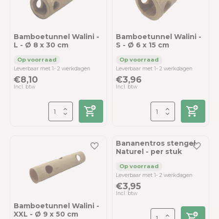
Bamboetunnel Walini -
Bamboetunnel Walini -
L - Ø 8 x 30 cm
S - Ø 6 x 15 cm
Leverbaar met 1- 2 werkdagen
Leverbaar met 1- 2 werkdagen
€8,10
€3,96
Incl. btw
Incl. btw
Bananentros stengel
Naturel - per stuk
Leverbaar met 1- 2 werkdagen
€3,95
Incl. btw
Bamboetunnel Walini -
XXL - Ø 9 x 50 cm