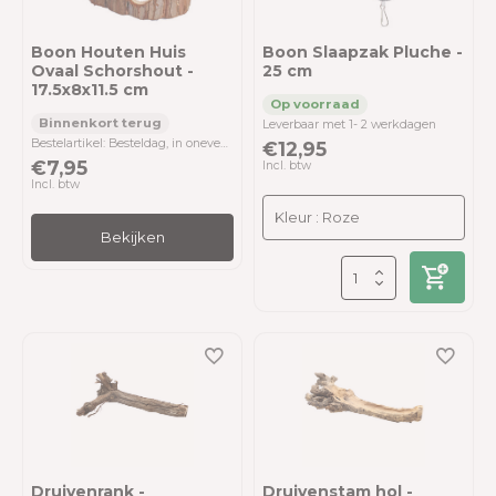
Boon Houten Huis
Boon Slaapzak Pluche -
Ovaal Schorshout -
25 cm
17.5x8x11.5 cm
Leverbaar met 1- 2 werkdagen
Bestelartikel: Besteldag, in oneven weken, uiterlijk zondag <00.00 uur - Verzenddag dinsdag
€12,95
€7,95
Incl. btw
Incl. btw
Bekijken
Druivenrank -
Druivenstam hol -