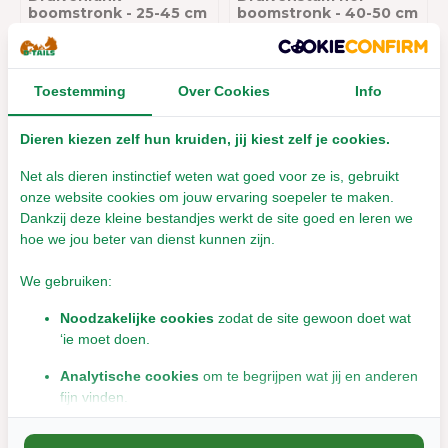
boomstronk - 25-45 cm
boomstronk - 40-50 cm
Leverbaar met 1- 2 werkdagen
Leverbaar met 1- 2 werkdagen
€7,95
€14,95
Toestemming
Over Cookies
Info
Incl. btw
Incl. btw
Dieren kiezen zelf hun kruiden, jij kiest zelf je cookies.
Net als dieren instinctief weten wat goed voor ze is, gebruikt
onze website cookies om jouw ervaring soepeler te maken.
Dankzij deze kleine bestandjes werkt de site goed en leren we
hoe we jou beter van dienst kunnen zijn.
We gebruiken:
Noodzakelijke cookies
zodat de site gewoon doet wat
‘ie moet doen.
Eetbare boomstam -
Eetbare Cactus - 7,2 x
15,5 x 9,5 x 7 cm -
2,8 x 9,2 cm - Veggie
Veggie Bites Trunk
Bites Cactus - 2 stuks
Analytische cookies
om te begrijpen wat jij en anderen
fijn vinden.
Leverbaar met 1- 2 werkdagen
Leverbaar met 1- 2 werkdagen
Marketingcookies
om jou relevante informatie en
€13,50
€6,35