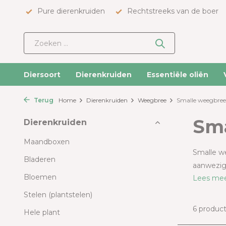
Pure dierenkruiden
Rechtstreeks van de boer
Diersoort
Dierenkruiden
Essentiële oliën
Terug
Home
Dierenkruiden
Weegbree
Smalle weegbree
Sma
Dierenkruiden
Maandboxen
Smalle we
Bladeren
aanwezige
Bloemen
Lees me
Stelen (plantstelen)
6 produc
Hele plant