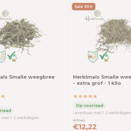
Sale 30%
als Smalle weegbree
Herbimals Smalle we
- extra grof - 1 kilo
Leverbaar met 1- 2 werkdagen
 met 1- 2 werkdagen
€17,46
€12,22