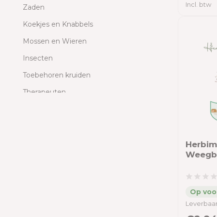
Incl. btw
Zaden
Koekjes en Knabbels
Mossen en Wieren
Insecten
Toebehoren kruiden
Therapeuten
Planten (levend)
Weegbree
Brede weegbree
Herbim
Weegbr
Smalle weegbree
Prijs filter
Leverbaar