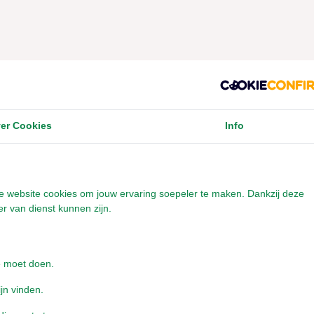
bree populair is voor dieren
veelzijdig kruid voor herbivoren en andere dieren. Vooral de
 en looistoffen maken dit kruid geliefd binnen een gevarieerd
er Cookies
Info
jmstoffen
rlijke slijmstoffen die bekendstaan om hun zachte en verzach
onze website cookies om jouw ervaring soepeler te maken. Dankzij deze
r van dienst kunnen zijn.
 voor de luchtwegen
e moet doen.
 lang gebruikt als ondersteuning voor keel en bovenste luchtwege
ijn vinden.