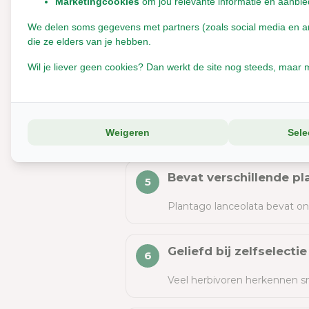
Marketingcookies
om jou relevante informatie en aanbie
We delen soms gegevens met partners (zoals social media en anal
Ondersteunt bij kriebel
die ze elders van je hebben.
Door de verzachtende eigen
Wil je liever geen cookies? Dan werkt de site nog steeds, maar m
Past goed binnen natu
Smalle weegbree sluit mooi aa
Weigeren
Sele
Bevat verschillende p
Plantago lanceolata bevat on
Geliefd bij zelfselectie
Veel herbivoren herkennen sm