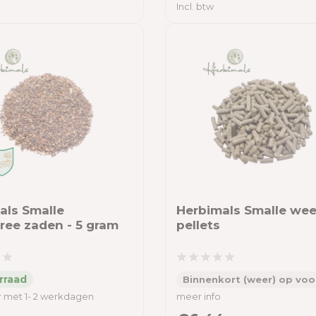
Incl. btw
als Smalle
Herbimals Smalle we
ee zaden - 5 gram
pellets
Binnenkort (weer) op voo
 met 1- 2 werkdagen
meer info