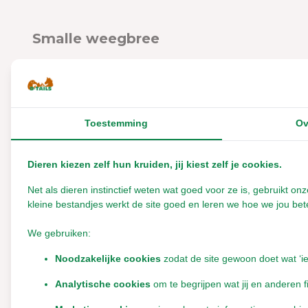
Smalle weegbree
Waarom smalle weeg
Smalle weegbree staat bekend als een 
natuurlijke slijmstoffen, bitterstoffen
kruidenaanbod.
Toestemming
Ov
Van nature rijk aan sli
Dieren kiezen zelf hun kruiden, jij kiest zelf je cookies.
Smalle weegbree bevat natuu
Net als dieren instinctief weten wat goed voor ze is, gebruikt 
slijmvliezen.
kleine bestandjes werkt de site goed en leren we hoe we jou bete
We gebruiken:
Traditioneel gebruikt
Noodzakelijke cookies
zodat de site gewoon doet wat ‘i
Dit kruid wordt al generaties
Analytische cookies
om te begrijpen wat jij en anderen f
periodes.