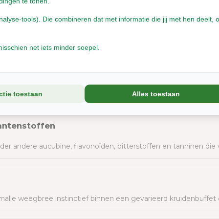
dingen te tonen.
yse-tools). Die combineren dat met informatie die jij met hen deelt, o
 in de keel
schappen wordt smalle weegbree vaak gekozen bij wisselende 
isschien net iets minder soepel.
urlijke voeding
n bij een gevarieerd aanbod van kruiden, bladeren en natuurlijk
ctie toestaan
Alles toestaan
lantenstoffen
der andere aucubine, flavonoïden, bitterstoffen en tanninen die
alle weegbree instinctief binnen een gevarieerd kruidenbuffet o