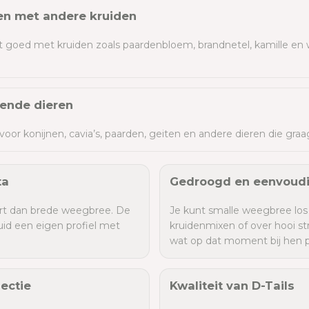
en met andere kruiden
goed met kruiden zoals paardenbloem, brandnetel, kamille en
lende dieren
voor konijnen, cavia’s, paarden, geiten en andere dieren die graa
ta
Gedroogd en eenvoudi
rt dan brede weegbree. De
Je kunt smalle weegbree lo
uid een eigen profiel met
kruidenmixen of over hooi st
wat op dat moment bij hen p
ectie
Kwaliteit van D-Tails