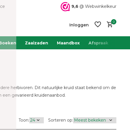
9,6
@ Webwinkelkeur
ice
0
Inloggen
Boeken
Zaaizaden
Maandbox
Afspraak
Team 
Account
Account
aanmaken
aanmaken
ndere herbivoren. Dit natuurlijke kruid staat bekend om de
nen een gevarieerd kruidenaanbod.
Toon:
Sorteren op: