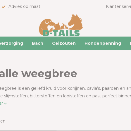
Advies op maat
Klantenserv
Verzorging
Bach
Celzouten
Hondenpenning
lle weegbree
egbree is een geliefd kruid voor konijnen, cavia’s, paarden en a
 slijmstoffen, bitterstoffen en looistoffen en past perfect bin
er
ten