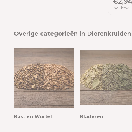
€2,9
Incl. btw
Tot
Merken
Overige categorieën in Dierenkruiden
Alle merken
Herbimals
Bast en Wortel
Bladeren