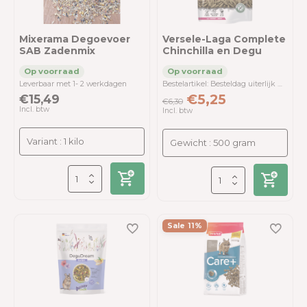
Mixerama Degoevoer
Versele-Laga Complete
SAB Zadenmix
Chinchilla en Degu
Leverbaar met 1- 2 werkdagen
Bestelartikel: Besteldag uiterlijk maandag <9.30 uur - Verzenddag dinsdag
€15,49
€5,25
€6,30
Incl. btw
Incl. btw
Sale 11%