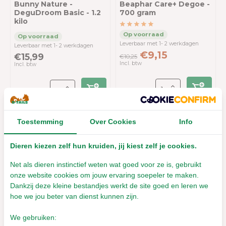
Bunny Nature -
Beaphar Care+ Degoe -
DeguDroom Basic - 1.2
700 gram
kilo
Leverbaar met 1- 2 werkdagen
Leverbaar met 1- 2 werkdagen
€9,15
€15,99
€10,25
Incl. btw
Incl. btw
Toestemming
Over Cookies
Info
Sale 16%
Dieren kiezen zelf hun kruiden, jij kiest zelf je cookies.
Net als dieren instinctief weten wat goed voor ze is, gebruikt
onze website cookies om jouw ervaring soepeler te maken.
Dankzij deze kleine bestandjes werkt de site goed en leren we
Supreme Science
Selective Degoe - 1.5
hoe we jou beter van dienst kunnen zijn.
kilo
We gebruiken: