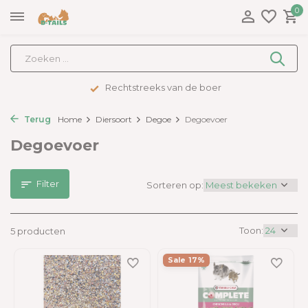
0
Rechtstreeks van de boer
Terug
Home
Diersoort
Degoe
Degoevoer
Degoevoer
Filter
Sorteren op:
Toon:
5 producten
Sale 17%