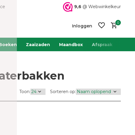
9,6
@ Webwinkelkeur
ice
0
Inloggen
Boeken
Zaaizaden
Maandbox
Afspraak
Team 
Waterbakken
Account
Account
aanmaken
aanmaken
Toon:
Sorteren op: