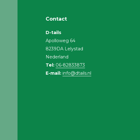
Contact
D-tails
Apolloweg 64
8239DA Lelystad
Nederland
Tel:
06-82833873
E-mail:
info@dtails.nl