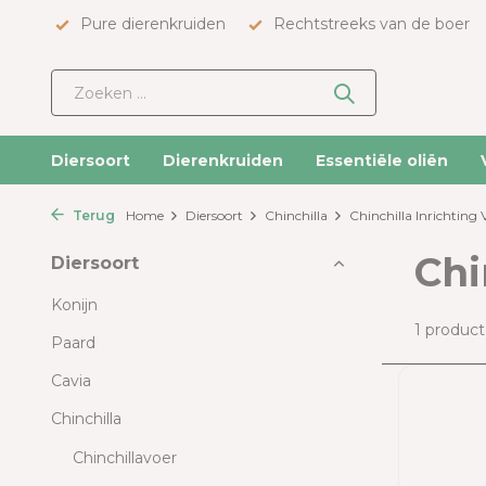
Pure dierenkruiden
Rechtstreeks van de boer
Diersoort
Dierenkruiden
Essentiële oliën
Terug
Home
Diersoort
Chinchilla
Chinchilla Inrichting V
Chi
Diersoort
Konijn
1 product
Paard
Cavia
Chinchilla
Chinchillavoer