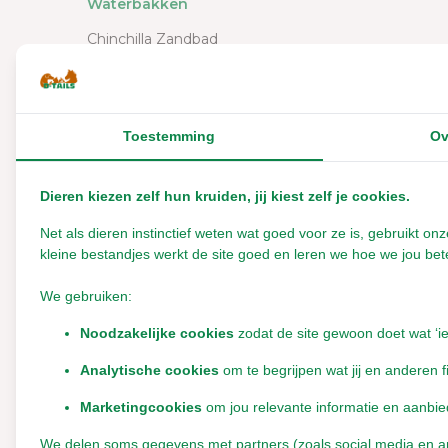
Waterbakken
Chinchilla Zandbad
Chinchilla Huisjes
Chinchilla Hooiruif
Toestemming
Ov
Chinchilla Plateaus
Chinchilla Takken - Kurk
Dieren kiezen zelf hun kruiden, jij kiest zelf je cookies.
Chinchilla Tunnels
Net als dieren instinctief weten wat goed voor ze is, gebruikt 
Chinchilla Wilgenbrug
Overige categorieën in Diersoort
kleine bestandjes werkt de site goed en leren we hoe we jou bete
Chinchilla Bodembedekking
We gebruiken:
Chinchillazand
Noodzakelijke cookies
zodat de site gewoon doet wat ‘i
Chinchilla Verzorging
Analytische cookies
om te begrijpen wat jij en anderen f
Degoe
Marketingcookies
om jou relevante informatie en aanbie
Gerbil
We delen soms gegevens met partners (zoals social media en anal