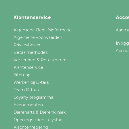
Alle merken
Klantenservice
Acco
Ferplast
Algemene Bedrijfsinformatie
Aanma
Algemene voorwaarden
Inlog
Privacybeleid
Accou
Betaalmethodes
Verzenden & Retourneren
Klantenservice
Sitemap
Werken bij D-tails
Team D-tails
Loyalty programma
Evenementen
Dierenarts & Dierenkliniek
Openingstijden Lelystad
Klachtenregeling