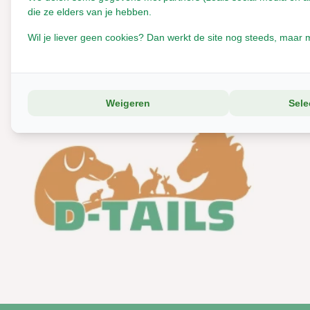
Hamster
die ze elders van je hebben.
Muizen
Wil je liever geen cookies? Dan werkt de site nog steeds, maar m
Ratten
Cavia
Hond
Hond
Weigeren
Sele
Kat
Educatie
Prijs filter
Tot
Merken