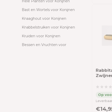
Hele Planten voor Konijnen
Bast en Wortels voor Konijnen
Knaaghout voor Konijnen
Knabbelstruiken voor Konijnen
Kruiden voor Konijnen
Bessen en Vruchten voor
Konijnen
Groente voor Konijnen
Grassen voor Konijnen
Rabbit
Zwijne
Pellets voor Konijnen
Zaden voor Konijnen
Kruidenkoekjes voor Konijnen
Leverbaar
Lijnzaadbrokjes voor Konijnen
€14,9
Kruidenpakketten voor Konijnen