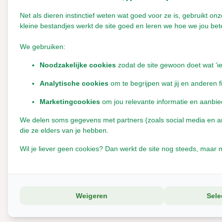
Knaagsticks
Net als dieren instinctief weten wat goed voor ze is, gebruikt 
Zwijnenhaar konijnenborstels
Kruidensnoepjes konijn
kleine bestandjes werkt de site goed en leren we hoe we jou bete
Overige snacks
We gebruiken:
Veelgestelde vragen over o
Seizoensnoepjes
Noodzakelijke cookies
zodat de site gewoon doet wat ‘i
Eetbare Planten
Analytische cookies
om te begrijpen wat jij en anderen f
Bodembedekking
Algemeen over borstels met zwijnenhaa
Marketingcookies
om jou relevante informatie en aanbie
Bodemstrooimix
We delen soms gegevens met partners (zoals social media en anal
Algemeen over borstels met zwijnenhaar
Bodembedekking mat
die ze elders van je hebben.
Bodembedekking
Wil je liever geen cookies? Dan werkt de site nog steeds, maar m
Is een borstel met zwijnenhaar echt geschik
Toon meer
Prijs filter
Waarom kiezen veel mensen voor een natuurli
Weigeren
Sele