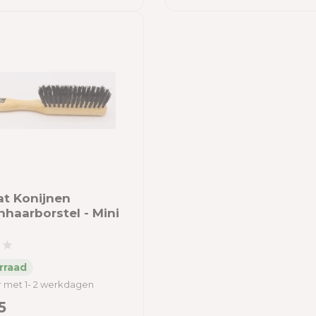
at Konijnen
nhaarborstel - Mini
 met 1- 2 werkdagen
5