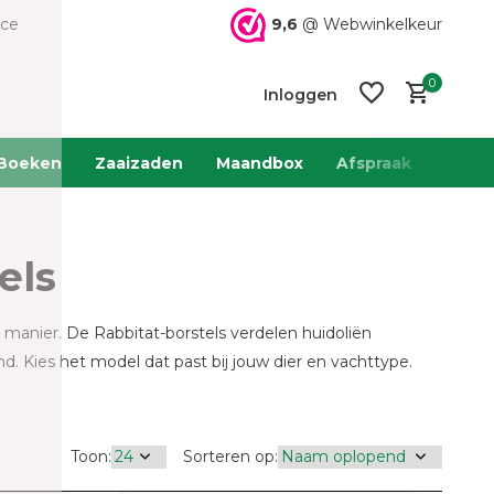
9,6
@ Webwinkelkeur
ice
0
Inloggen
Boeken
Zaaizaden
Maandbox
Afspraak
Team 
els
Account
Account
aanmaken
aanmaken
 manier. De Rabbitat-borstels verdelen huidoliën
d. Kies het model dat past bij jouw dier en vachttype.
Toon:
Sorteren op: