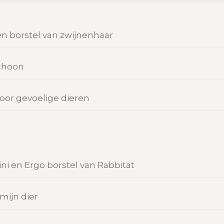
en borstel van zwijnenhaar
schoon
voor gevoelige dieren
Mini en Ergo borstel van Rabbitat
mijn dier