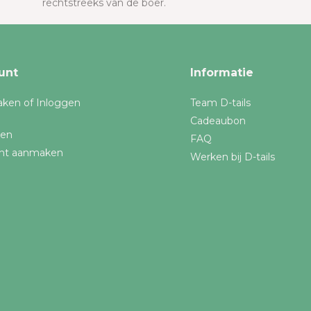
rechtstreeks van de boer.
unt
Informatie
ken of Inloggen
Team D-tails
Cadeaubon
gen
FAQ
nt aanmaken
Werken bij D-tails