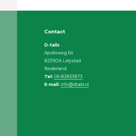
Contact
D-tails
Apolloweg 64
8239DA Lelystad
Nederland
Tel:
06-82833873
E-mail:
info@dtails.nl