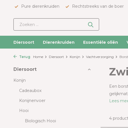
Pure dierenkruiden
Rechtstreeks van de boer
Diersoort
Dierenkruiden
Essentiële oliën
Terug
Home
Diersoort
Konijn
Vachtverzorging
Bors
Zwi
Diersoort
Konijn
Een borst
Cadeaubox
gelijkmat
Konijnenvoer
Lees me
Hooi
4 produc
Biologisch Hooi