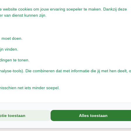
onze website cookies om jouw ervaring soepeler te maken. Dankzij deze
r van dienst kunnen zijn.
nze borstels met zwijnenhaar
e moet doen.
ijn vinden.
r
dingen te tonen.
yse-tools). Die combineren dat met informatie die jij met hen deelt, o
isschien net iets minder soepel.
t voor alle soorten vachten
jke borstel in plaats van een kunststof variant
ctie toestaan
Alles toestaan