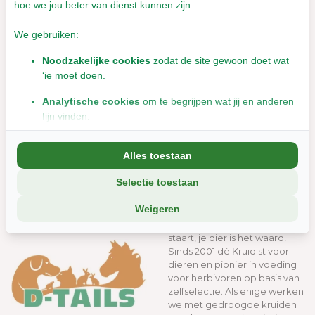
hoe we jou beter van dienst kunnen zijn.
We gebruiken:
Noodzakelijke cookies
zodat de site gewoon doet wat
‘ie moet doen.
Analytische cookies
om te begrijpen wat jij en anderen
fijn vinden.
Cavia
Hond
Marketingcookies
om jou relevante informatie en
Alles toestaan
aanbiedingen te tonen.
Selectie toestaan
We delen soms gegevens met partners (zoals social media en
analyse-tools). Die combineren dat met informatie die jij met hen
WELKOM bij D-Tails
Weigeren
deelt, of die ze elders van je hebben.
Gezondheid van kop tot
staart, je dier is het waard!
Wil je liever geen cookies? Dan werkt de site nog steeds, maar
Sinds 2001 dé Kruidist voor
misschien net iets minder soepel.
dieren en pionier in voeding
voor herbivoren op basis van
zelfselectie. Als enige werken
we met gedroogde kruiden