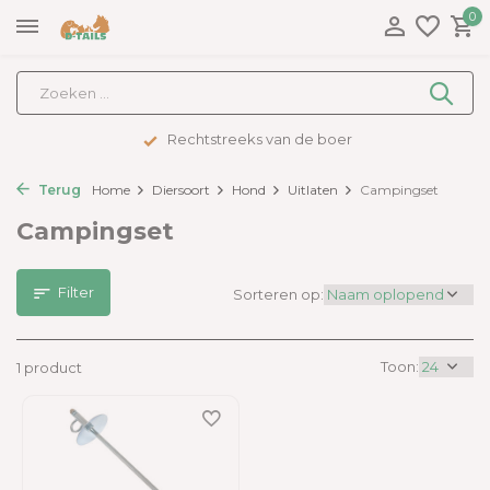
0
Rechtstreeks van de boer
Terug
Home
Diersoort
Hond
Uitlaten
Campingset
Campingset
Filter
Sorteren op:
Toon:
1 product