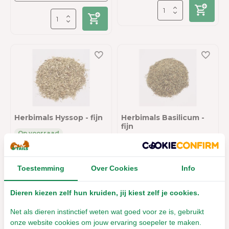
Herbimals Hyssop - fijn
Herbimals Basilicum -
fijn
Leverbaar met 1- 2 werkdagen
Leverbaar met 1- 2 werkdagen
€6,21
€4,44
Incl. btw
Toestemming
Over Cookies
Info
Incl. btw
Dieren kiezen zelf hun kruiden, jij kiest zelf je cookies.
Net als dieren instinctief weten wat goed voor ze is, gebruikt
onze website cookies om jouw ervaring soepeler te maken.