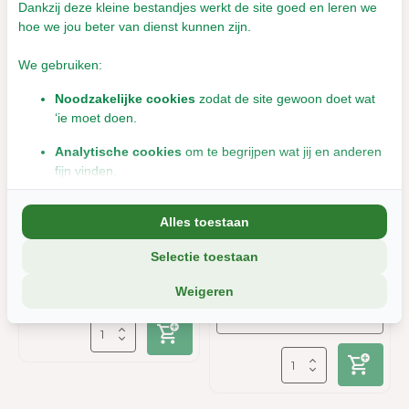
Dankzij deze kleine bestandjes werkt de site goed en leren we
hoe we jou beter van dienst kunnen zijn.
We gebruiken:
Noodzakelijke cookies
zodat de site gewoon doet wat
‘ie moet doen.
Analytische cookies
om te begrijpen wat jij en anderen
Herbimals Tijm - fijn
Herbimals Echte
fijn vinden.
Marjolein - Origanum
majorana - fijn
Marketingcookies
om jou relevante informatie en
Leverbaar met 1- 2 werkdagen
Alles toestaan
aanbiedingen te tonen.
€3,18
Leverbaar met 1- 2 werkdagen
Incl. btw
Selectie toestaan
€5,26
We delen soms gegevens met partners (zoals social media en
Incl. btw
analyse-tools). Die combineren dat met informatie die jij met hen
Weigeren
deelt, of die ze elders van je hebben.
Wil je liever geen cookies? Dan werkt de site nog steeds, maar
misschien net iets minder soepel.