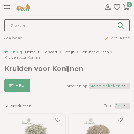
0
Advies op maat
Terug
Home
Diersoort
Konijn
Konijnenkruiden
Kruiden voor Konijnen
Kruiden voor Konijnen
Filter
Sorteren op:
Toon:
30 producten