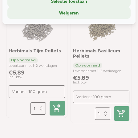
Selectie toestaan
We delen soms gegevens met partners (zoals social media en
analyse-tools). Die combineren dat met informatie die jij met hen
Weigeren
deelt, of die ze elders van je hebben.
Wil je liever geen cookies? Dan werkt de site nog steeds, maar
misschien net iets minder soepel.
Herbimals Tijm Pellets
Herbimals Basilicum
Pellets
Leverbaar met 1- 2 werkdagen
Leverbaar met 1- 2 werkdagen
€5,89
€5,89
Incl. btw
Incl. btw