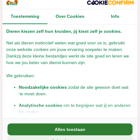
Toestemming
Over Cookies
Info
Dieren kiezen zelf hun kruiden, jij kiest zelf je cookies.
Net als dieren instinctief weten wat goed voor ze is, gebruikt
onze website cookies om jouw ervaring soepeler te maken.
Dankzij deze kleine bestandjes werkt de site goed en leren we
hoe we jou beter van dienst kunnen zijn.
Herbimals Oregano
Herbimals Rozemarijn
Pellets
Pellets
We gebruiken:
Noodzakelijke cookies
zodat de site gewoon doet wat
Leverbaar met 1- 2 werkdagen
meer info
‘ie moet doen.
€7,14
€5,89
Incl. btw
Incl. btw
Analytische cookies
om te begrijpen wat jij en anderen
fijn vinden.
Bekijken
Marketingcookies
om jou relevante informatie en
Alles toestaan
aanbiedingen te tonen.