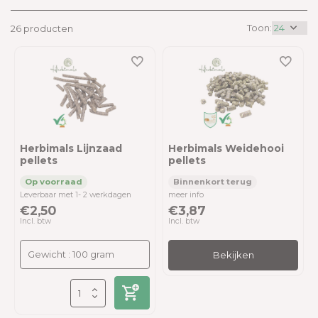
Toon:
26 producten
Herbimals Lijnzaad
Herbimals Weidehooi
pellets
pellets
Leverbaar met 1- 2 werkdagen
meer info
€2,50
€3,87
Incl. btw
Incl. btw
Bekijken