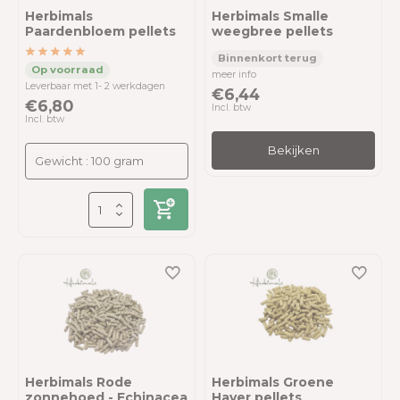
Herbimals
Herbimals Smalle
Paardenbloem pellets
weegbree pellets
meer info
Leverbaar met 1- 2 werkdagen
€6,44
€6,80
Incl. btw
Incl. btw
Bekijken
Herbimals Rode
Herbimals Groene
zonnehoed - Echinacea
Haver pellets