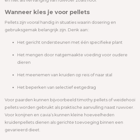
en niet als vervanging van ruwvoer zoals hooi.
Wanneer kies je voor pellets
Pellets zijn vooral handig in situaties waarin dosering en
gebruiksgemak belangrijk zijn. Denk aan:
Het gericht ondersteunen met één specifieke plant
Het mengen door natgemaakte voeding voor oudere
dieren
Het meenemen van kruiden op reis of naar stal
Het beperken van selectief eetgedrag
Voor paarden kunnen bijvoorbeeld timothy pellets of weidehooi
pellets worden gebruikt als praktische aanvulling naast ruwvoer.
Voor konijnen en cavia’s kunnen kleine hoeveelheden
kruidenpellets dienen als gerichte toevoeging binnen een
gevarieerd dieet.