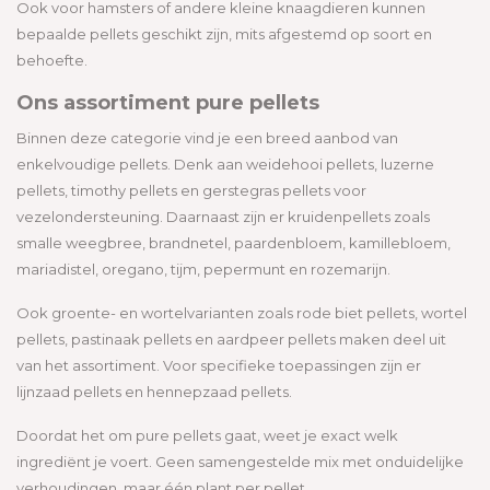
Ook voor hamsters of andere kleine knaagdieren kunnen
bepaalde pellets geschikt zijn, mits afgestemd op soort en
behoefte.
Ons assortiment pure pellets
Binnen deze categorie vind je een breed aanbod van
enkelvoudige pellets. Denk aan weidehooi pellets, luzerne
pellets, timothy pellets en gerstegras pellets voor
vezelondersteuning. Daarnaast zijn er kruidenpellets zoals
smalle weegbree, brandnetel, paardenbloem, kamillebloem,
mariadistel, oregano, tijm, pepermunt en rozemarijn.
Ook groente- en wortelvarianten zoals rode biet pellets, wortel
pellets, pastinaak pellets en aardpeer pellets maken deel uit
van het assortiment. Voor specifieke toepassingen zijn er
lijnzaad pellets en hennepzaad pellets.
Doordat het om pure pellets gaat, weet je exact welk
ingrediënt je voert. Geen samengestelde mix met onduidelijke
verhoudingen, maar één plant per pellet.