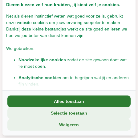
Dieren kiezen zelf hun kruiden, jij kiest zelf je cookies.
Socialmedia
Net als dieren instinctief weten wat goed voor ze is, gebruikt
Socials
onze website cookies om jouw ervaring soepeler te maken.
Dankzij deze kleine bestandjes werkt de site goed en leren we
hoe we jou beter van dienst kunnen zijn.
We gebruiken:
9,6
Wij scoren een
9,6
op Webwinkelkeur
Noodzakelijke cookies
zodat de site gewoon doet wat
‘ie moet doen.
D-tails
Analytische cookies
om te begrijpen wat jij en anderen
Apolloweg 64
fijn vinden.
8239DA Lelystad
Marketingcookies
om jou relevante informatie en
Nederland
Bekijk op Google Maps
Alles toestaan
aanbiedingen te tonen.
BTW nummer: NL8102.41274.B.01
Selectie toestaan
We delen soms gegevens met partners (zoals social media en
KvK nummer: 32088383
analyse-tools). Die combineren dat met informatie die jij met hen
Weigeren
SKAL: 108182 / NL-BIO-01
deelt, of die ze elders van je hebben.
Wil je liever geen cookies? Dan werkt de site nog steeds, maar