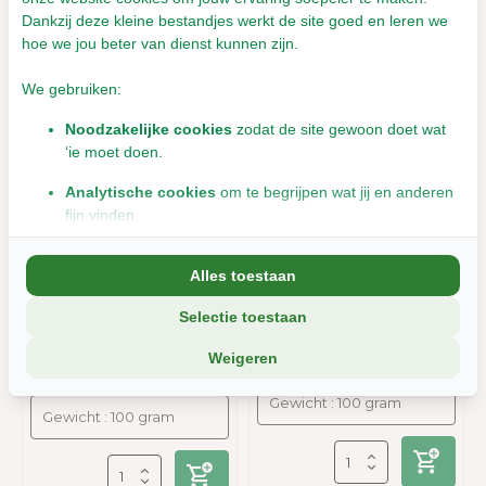
Dankzij deze kleine bestandjes werkt de site goed en leren we
hoe we jou beter van dienst kunnen zijn.
We gebruiken:
Noodzakelijke cookies
zodat de site gewoon doet wat
‘ie moet doen.
Analytische cookies
om te begrijpen wat jij en anderen
fijn vinden.
Herbimals Peterselie
Herbimals Gerstegras
Marketingcookies
om jou relevante informatie en
pellets
pellets
Alles toestaan
aanbiedingen te tonen.
Leverbaar met 1- 2 werkdagen
Selectie toestaan
We delen soms gegevens met partners (zoals social media en
Leverbaar met 1- 2 werkdagen
€10,39
analyse-tools). Die combineren dat met informatie die jij met hen
€4,51
Incl. btw
Weigeren
deelt, of die ze elders van je hebben.
Incl. btw
Wil je liever geen cookies? Dan werkt de site nog steeds, maar
misschien net iets minder soepel.