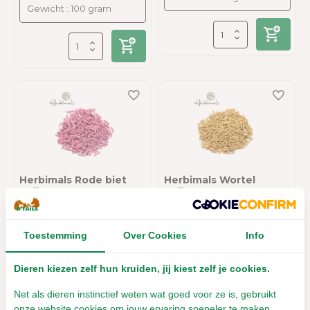
Herbimals Rode biet
Herbimals Wortel
pellets
pellets
Leverbaar met 1- 2 werkdagen
Toestemming
Over Cookies
Info
Leverbaar met 1- 2 werkdagen
€4,65
€6,64
Incl. btw
Incl. btw
Dieren kiezen zelf hun kruiden, jij kiest zelf je cookies.
Net als dieren instinctief weten wat goed voor ze is, gebruikt
onze website cookies om jouw ervaring soepeler te maken.