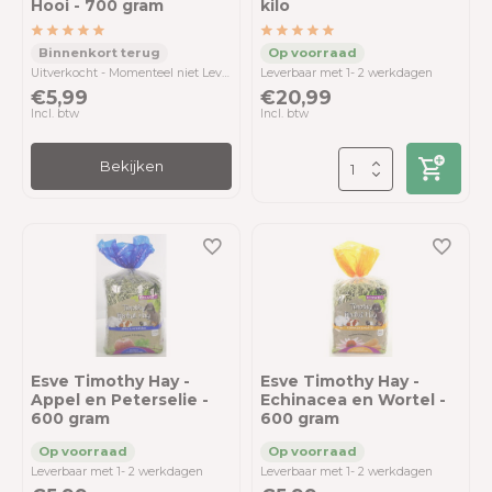
Hooi - 700 gram
kilo
Uitverkocht - Momenteel niet Leverbaar
Leverbaar met 1- 2 werkdagen
€5,99
€20,99
Incl. btw
Incl. btw
Bekijken
Esve Timothy Hay -
Esve Timothy Hay -
Appel en Peterselie -
Echinacea en Wortel -
600 gram
600 gram
Leverbaar met 1- 2 werkdagen
Leverbaar met 1- 2 werkdagen