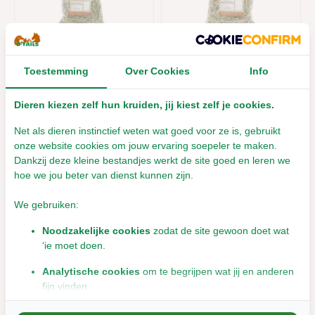
Proefzakje Tijssen
Proefzakje Versele-
Timothee hooi 100
Laga Nature Timothy
Toestemming
Over Cookies
Info
gram
Hay 100 gram
Dieren kiezen zelf hun kruiden, jij kiest zelf je cookies.
Leverbaar met 1- 2 werkdagen
Leverbaar met 1- 2 werkdagen
€1,44
€1,44
Net als dieren instinctief weten wat goed voor ze is, gebruikt
Incl. btw
Incl. btw
onze website cookies om jouw ervaring soepeler te maken.
Dankzij deze kleine bestandjes werkt de site goed en leren we
hoe we jou beter van dienst kunnen zijn.
We gebruiken:
Noodzakelijke cookies
zodat de site gewoon doet wat
‘ie moet doen.
Analytische cookies
om te begrijpen wat jij en anderen
fijn vinden.
Speers Hoff Timothee
Speers Hoff Timothee
Marketingcookies
om jou relevante informatie en