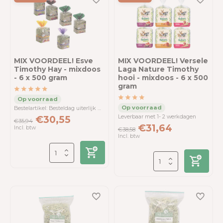
MIX VOORDEEL! Esve
MIX VOORDEEL! Versele
Timothy Hay - mixdoos
Laga Nature Timothy
- 6 x 500 gram
hooi - mixdoos - 6 x 500
gram
Bestelartikel: Besteldag uiterlijk woensdag <11.00 uur - Verzenddag donderdag
Leverbaar met 1- 2 werkdagen
€30,55
€35,94
€31,64
Incl. btw
€38,58
Incl. btw