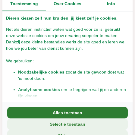
Toestemming
Over Cookies
Info
Dieren kiezen zelf hun kruiden, jij kiest zelf je cookies.
Net als dieren instinctief weten wat goed voor ze is, gebruikt
onze website cookies om jouw ervaring soepeler te maken.
Kurk Tunnel - L - XL -
Kurk Tunnel Kort -
Dankzij deze kleine bestandjes werkt de site goed en leren we
limited edition
Gerbil - Muis - Hamster
hoe we jou beter van dienst kunnen zijn.
Leverbaar met 1- 2 werkdagen
Leverbaar met 1- 2 werkdagen
We gebruiken:
€39,95
€7,99
Incl. btw
Incl. btw
Noodzakelijke cookies
zodat de site gewoon doet wat
‘ie moet doen.
Analytische cookies
om te begrijpen wat jij en anderen
fijn vinden.
Marketingcookies
om jou relevante informatie en
Alles toestaan
aanbiedingen te tonen.
Selectie toestaan
We delen soms gegevens met partners (zoals social media en
analyse-tools). Die combineren dat met informatie die jij met hen