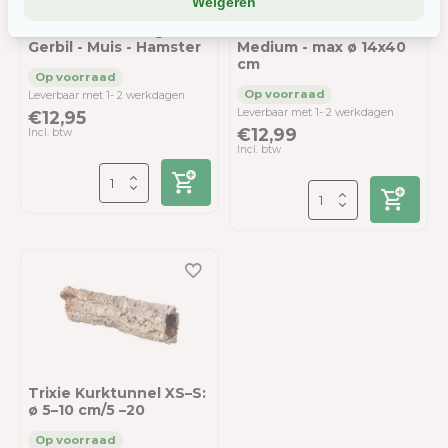
Weigeren
deelt, of die ze elders van je hebben.
Kurk Tunnel Lang -
Trixie Kurktunnel
Wil je liever geen cookies? Dan werkt de site nog steeds, maar
Gerbil - Muis - Hamster
Medium - max ø 14x40
cm
misschien net iets minder soepel.
Leverbaar met 1- 2 werkdagen
Leverbaar met 1- 2 werkdagen
€12,95
€12,99
Incl. btw
Incl. btw
Trixie Kurktunnel XS–S:
ø 5–10 cm/5 –20