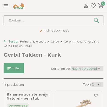
0
Advies op maat
Terug
Home
Diersoort
Gerbil
Gerbil Inrichting Verblijf
Gerbil Takken - Kurk
Gerbil Takken - Kurk
Filter
Sorteren op:
Toon:
13 producten
Bananentros stengel
Naturel - per stuk