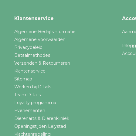
Cavia fleece en matten
Schoonmaakbenodigdheden
Klantenservice
Acco
Geurverdrijver
Algemene Bedrijfsinformatie
Aanma
Papier bodembedekking
Algemene voorwaarden
Reismand Cavia
Inlog
Privacybeleid
Cavia Verzorging
Accou
Betaalmethodes
Verzenden & Retourneren
Nagelschaar Cavia
Klantenservice
Toon meer
Sitemap
Werken bij D-tails
Prijs filter
Team D-tails
Loyalty programma
Evenementen
Dierenarts & Dierenkliniek
Tot
Openingstijden Lelystad
Klachtenregeling