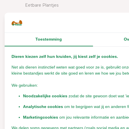
Eetbare Plantjes
Cavia Speelgoed
Agility
Ballen e.d.
Toestemming
Ov
Knagen
Spellen
Dieren kiezen zelf hun kruiden, jij kiest zelf je cookies.
Tunnels
Net als dieren instinctief weten wat goed voor ze is, gebruikt 
Overige categorieën in Diersoort
kleine bestandjes werkt de site goed en leren we hoe we jou bete
Voerboom
We gebruiken:
Zelf maken
Cavia Verblijf
Noodzakelijke cookies
zodat de site gewoon doet wat ‘i
Inrichting Caviaverblijf
Analytische cookies
om te begrijpen wat jij en anderen f
Cavia bedje
Marketingcookies
om jou relevante informatie en aanbie
Cavia trap
We delen soms gegevens met partners (zoals social media en anal