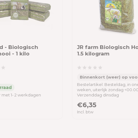
d - Biologisch
JR farm Biologisch Ho
oi - 1 kilo
1.5 kilogram
Binnenkort (weer) op voo
Bestelartikel: Besteldag, in o
weken, uiterlijk zondag <00.00
 met 1- 2 werkdagen
Verzenddag dinsdag
€6,35
Incl. btw