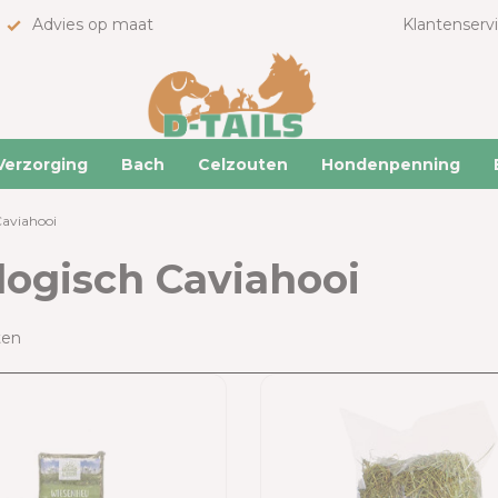
Advies op maat
Klantenserv
Verzorging
Bach
Celzouten
Hondenpenning
Caviahooi
logisch Caviahooi
ten