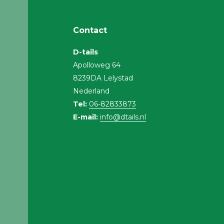
Contact
D-tails
Apolloweg 64
8239DA Lelystad
Nederland
Tel:
06-82833873
E-mail:
info@dtails.nl