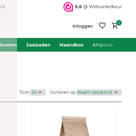
9,6
@ Webwinkelkeur
ice
0
Inloggen
Boeken
Zaaizaden
Maandbox
Afspraak
Team 
Account
Account
aanmaken
aanmaken
Toon:
Sorteren op: