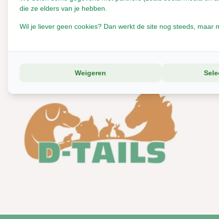
die ze elders van je hebben.
Drinkflessen
Wil je liever geen cookies? Dan werkt de site nog steeds, maar m
Hooiruiven
Cavia
Hond
Huisjes
Koelplaten
Weigeren
Sele
Theemutsen
Toiletbakken
Voerbakjes
Waterbakjes
Wilgenbrug
Cavia Bodembedekking
Strokorrels
Bodemstrooimix