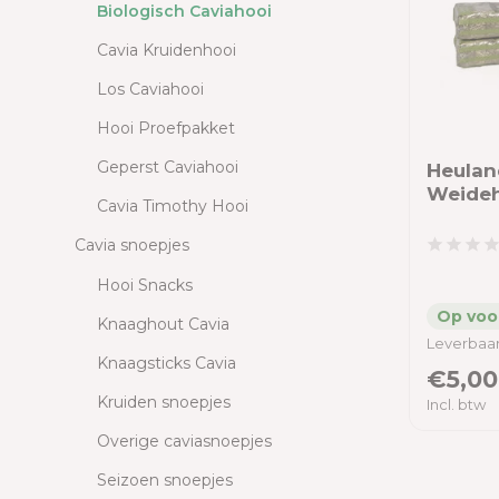
Biologisch Caviahooi
Cavia Kruidenhooi
Los Caviahooi
Hooi Proefpakket
Geperst Caviahooi
Heulan
Weideho
Cavia Timothy Hooi
Cavia snoepjes
Hooi Snacks
Knaaghout Cavia
Leverbaar
Knaagsticks Cavia
€5,00
Kruiden snoepjes
Incl. btw
Overige caviasnoepjes
Seizoen snoepjes