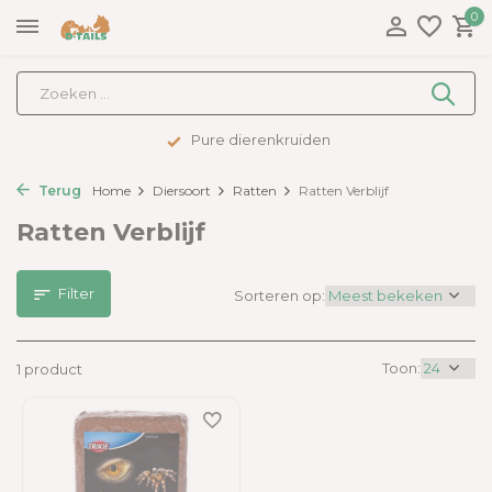
0
Pure dierenkruiden
Terug
Home
Diersoort
Ratten
Ratten Verblijf
Ratten Verblijf
Filter
Sorteren op:
Toon:
1 product