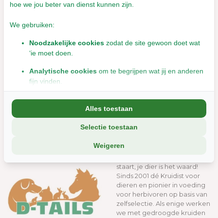
hoe we jou beter van dienst kunnen zijn.
We gebruiken:
Noodzakelijke cookies
zodat de site gewoon doet wat
‘ie moet doen.
Analytische cookies
om te begrijpen wat jij en anderen
fijn vinden.
Cavia
Hond
Marketingcookies
om jou relevante informatie en
Alles toestaan
aanbiedingen te tonen.
Selectie toestaan
We delen soms gegevens met partners (zoals social media en
analyse-tools). Die combineren dat met informatie die jij met hen
WELKOM bij D-Tails
Weigeren
deelt, of die ze elders van je hebben.
Gezondheid van kop tot
Wil je liever geen cookies? Dan werkt de site nog steeds, maar
staart, je dier is het waard!
Sinds 2001 dé Kruidist voor
misschien net iets minder soepel.
dieren en pionier in voeding
voor herbivoren op basis van
zelfselectie. Als enige werken
we met gedroogde kruiden