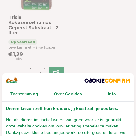
Trixie
Kokosvezelhumus
Geperst Substraat - 2
liter
Leverbaar met 1- 2 werkdagen
€1,29
Incl. btw
Toestemming
Over Cookies
Info
Overige categorieën in Diersoort
Dieren kiezen zelf hun kruiden, jij kiest zelf je cookies.
Net als dieren instinctief weten wat goed voor ze is, gebruikt
onze website cookies om jouw ervaring soepeler te maken.
Dankzij deze kleine bestandjes werkt de site goed en leren we