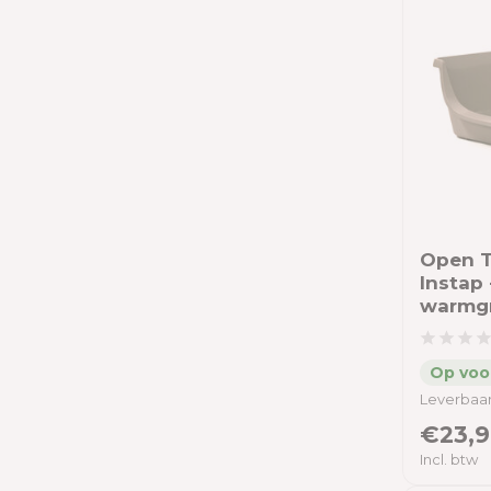
Degoe
Gerbil
Hamster
Muizen
Ratten
Hond
Kat
Open T
Instap 
Educatie
warmgr
Prijs filter
Leverbaar
€23,9
Tot
Incl. btw