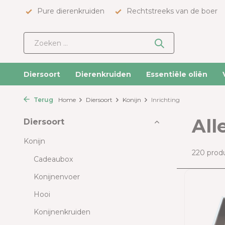
Pure dierenkruiden
Rechtstreeks van de boer
Diersoort
Dierenkruiden
Essentiële oliën
Terug
Home
Diersoort
Konijn
Inrichting
All
Diersoort
Konijn
220 prod
Cadeaubox
Konijnenvoer
Hooi
Konijnenkruiden