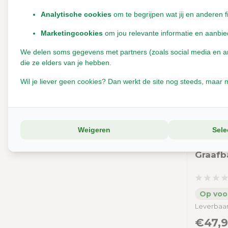
Analytische cookies
om te begrijpen wat jij en anderen f
JR Farm
Midwest
Marketingcookies
om jou relevante informatie en aanbie
Moderna
We delen soms gegevens met partners (zoals social media en anal
die ze elders van je hebben.
Natuly (voorheen Bio-Ron)
Wil je liever geen cookies? Dan werkt de site nog steeds, maar m
Rabbitat
Savic
Scratch en Newton
Weigeren
Sele
Trixie
Trixie
Graafb
Zolux
Leverbaar
€47,