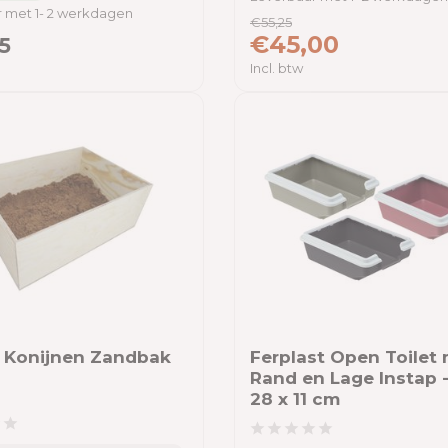
 met 1- 2 werkdagen
€55,25
€45,00
5
Incl. btw
 Konijnen Zandbak
Ferplast Open Toilet
Rand en Lage Instap -
28 x 11 cm