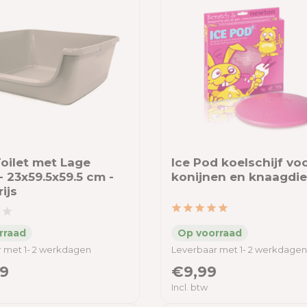
oilet met Lage
Ice Pod koelschijf vo
- 23x59.5x59.5 cm -
konijnen en knaagdi
ijs
 met 1- 2 werkdagen
Leverbaar met 1- 2 werkdagen
9
€9,99
Incl. btw