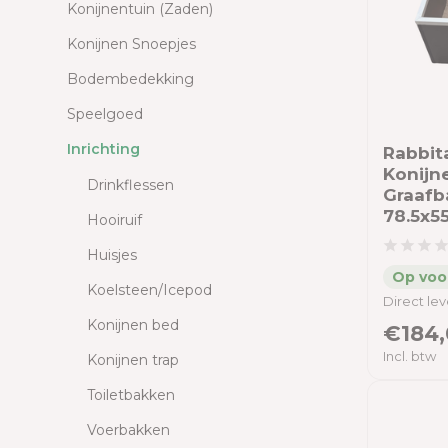
Konijnentuin (Zaden)
Konijnen Snoepjes
Bodembedekking
Speelgoed
Inrichting
Rabbit
Konijn
Drinkflessen
Graafb
78.5x5
Hooiruif
Huisjes
Koelsteen/Icepod
Direct le
Konijnen bed
€184,
Incl. btw
Konijnen trap
Toiletbakken
Voerbakken