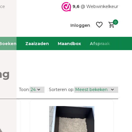
9,6
@ Webwinkelkeur
ice
0
Inloggen
Boeken
Zaaizaden
Maandbox
Afspraak
Team 
ng
Account
Account
aanmaken
aanmaken
Toon:
Sorteren op: