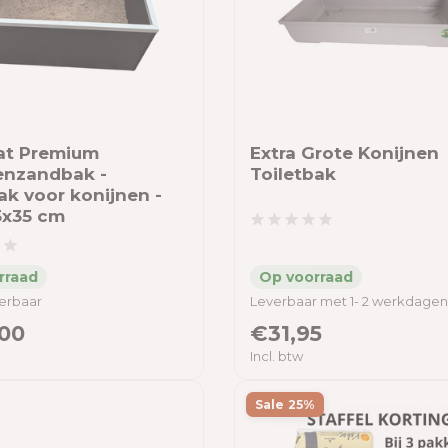
at Premium
Extra Grote Konijnen
enzandbak -
Toiletbak
ak voor konijnen -
5x35 cm
verbaar
Leverbaar met 1- 2 werkdagen
00
€31,95
Incl. btw
Sale 25%