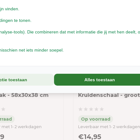
ijn vinden.
dingen te tonen.
yse-tools). Die combineren dat met informatie die jij met hen deelt, o
isschien net iets minder soepel.
ctie toestaan
Alles toestaan
 Konijnen Zandbak -
Houten Schaal -
ak - 58x30x38 cm
Kruidenschaal - groot
 met 1- 2 werkdagen
Leverbaar met 1- 2 werkdagen
99
€14,95