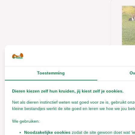
Merken
Alle merken
Allkokos
Beeztees
Bunny Nature
Toestemming
Ov
Trixie
Elmato
ladder 
- Zwar
Ferplast
Dieren kiezen zelf hun kruiden, jij kiest zelf je cookies.
Flamingo
Net als dieren instinctief weten wat goed voor ze is, gebruikt 
kleine bestandjes werkt de site goed en leren we hoe we jou bete
Gebr. de Boon
Leverbaar
We gebruiken:
Hugro
€10,9
Noodzakelijke cookies
zodat de site gewoon doet wat ‘i
Imac
Incl. btw