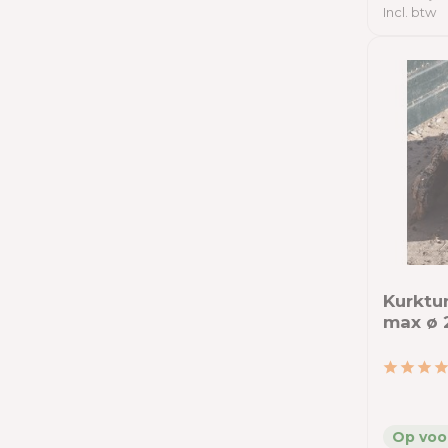
Incl. btw
Kurktun
max ø 