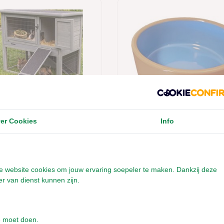
er Cookies
Info
 Loopplank - Houten
Stenen Voer- en Wat
- Helling - 20x50 cm
- Beige-Blauw
t
onze website cookies om jouw ervaring soepeler te maken. Dankzij deze
r van dienst kunnen zijn.
 met 1- 2 werkdagen
Leverbaar met 1- 2 werkdagen
9
€12,95
e moet doen.
Incl. btw