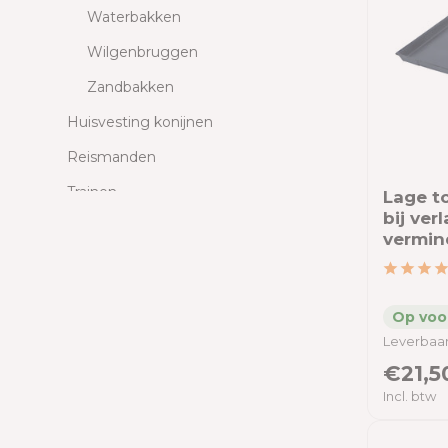
Waterbakken
Wilgenbruggen
Zandbakken
Huisvesting konijnen
Reismanden
Trainen
Lage to
bij ve
Gezondheid
vermin
Vachtverzorging
Boeken
Hebbedingen
Leverbaar
Paard
€21,5
Incl. btw
Cavia
Chinchilla