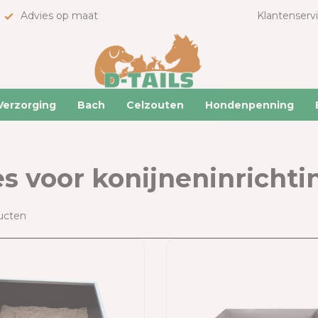
Advies op maat
Klantenserv
Verzorging
Bach
Celzouten
Hondenpenning
es voor konijneninrichti
ucten