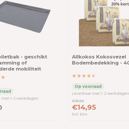
iletbak - geschikt
Allkokos Kokosvezel
rlamming of
Bodembedekking - 40 
derde mobiliteit
Leverbaar met 1- 2 werkdagen
 met 1- 2 werkdagen
€19,95
€14,95
0
Incl. btw