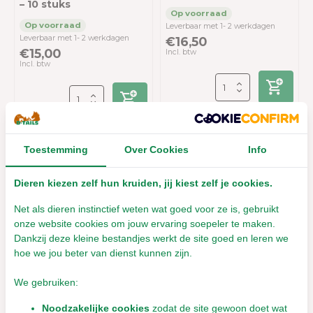
– 10 stuks
Leverbaar met 1- 2 werkdagen
Leverbaar met 1- 2 werkdagen
€16,50
€15,00
Incl. btw
Incl. btw
Toestemming
Over Cookies
Info
Dieren kiezen zelf hun kruiden, jij kiest zelf je cookies.
Net als dieren instinctief weten wat goed voor ze is, gebruikt
onze website cookies om jouw ervaring soepeler te maken.
Bark-Bite Wilde
Dankzij deze kleine bestandjes werkt de site goed en leren we
Zwijnenstaart - 1 kilo
hoe we jou beter van dienst kunnen zijn.
We gebruiken:
Leverbaar met 1- 2 werkdagen
€25,00
Noodzakelijke cookies
zodat de site gewoon doet wat