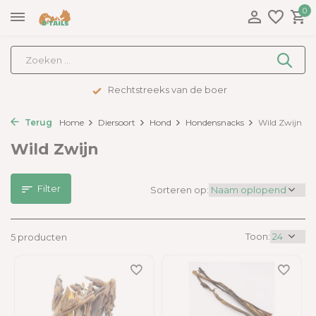
0
Rechtstreeks van de boer
Terug
Home
Diersoort
Hond
Hondensnacks
Wild Zwijn
Wild Zwijn
Filter
Sorteren op:
Toon:
5 producten