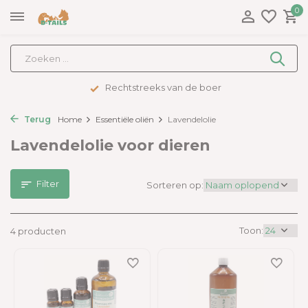
0
Rechtstreeks van de boer
Terug
Home
Essentiële oliën
Lavendelolie
Lavendelolie voor dieren
Filter
Sorteren op:
Toon:
4 producten