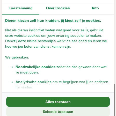
Herbimals Huidspray -
Herbimals Huidspray -
100 ml
250 ml
Toestemming
Over Cookies
Info
Direct leverbaar
Dieren kiezen zelf hun kruiden, jij kiest zelf je cookies.
Direct leverbaar
€16,95
€32,95
Incl. btw
Net als dieren instinctief weten wat goed voor ze is, gebruikt
Incl. btw
onze website cookies om jouw ervaring soepeler te maken.
Dankzij deze kleine bestandjes werkt de site goed en leren we
hoe we jou beter van dienst kunnen zijn.
We gebruiken:
Noodzakelijke cookies
zodat de site gewoon doet wat
Overige categorieën in Essentiële oliën
‘ie moet doen.
Analytische cookies
om te begrijpen wat jij en anderen
fijn vinden.
Marketingcookies
om jou relevante informatie en
Alles toestaan
aanbiedingen te tonen.
Alle
essentiële
Draagoliën
Selectie toestaan
We delen soms gegevens met partners (zoals social media en
oliën