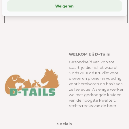
analyse-tools). Die combineren dat met informatie die jij met hen
Weigeren
deelt, of die ze elders van je hebben.
Wil je liever geen cookies? Dan werkt de site nog steeds, maar
misschien net iets minder soepel.
WELKOM bij D-Tails
Gezondheid van kop tot
staart, je dier is het waard!
Sinds 2001 dé Kruidist voor
dieren en pionier in voeding
voor herbivoren op basis van
zelfselectie. Als enige werken
we met gedroogde kruiden
van de hoogste kwaliteit,
rechtstreeks van de boer.
Socials