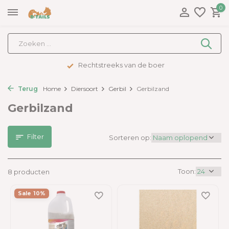
0
boer
Advies op maat
Terug
Home
Diersoort
Gerbil
Gerbilzand
Gerbilzand
Filter
Sorteren op:
Toon:
8 producten
Sale 10%