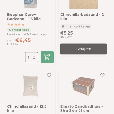
Beaphar Care+
Chinchilla-badzand - 2
Badzand - 1.3 kilo
kilo
€5,25
Leverbaar met 1- 2 werkdagen
Incl. btw
€6,45
€7,15
Incl. btw
Bekijken
Chinchillazand - 12,5
Elmato Zandbadhuis -
kilo
39 x 34 x 21 cm