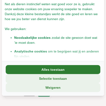
Net als dieren instinctief weten wat goed voor ze is, gebruikt
onze website cookies om jouw ervaring soepeler te maken.
Dankzij deze kleine bestandjes werkt de site goed en leren we
hoe we jou beter van dienst kunnen zijn.
We gebruiken:
Noodzakelijke cookies
zodat de site gewoon doet wat
‘ie moet doen.
JR Farm Back to
Trixie Zandzeef - 31 cm
Analytische cookies
om te begrijpen wat jij en anderen
Instinct Bad box met
- Reinigingsschep
fijn vinden.
350 gram zand
Marketingcookies
om jou relevante informatie en
Leverbaar met 1- 2 werkdagen
Alles toestaan
aanbiedingen te tonen.
Leverbaar met 1- 2 werkdagen
€13,99
€7,95
Incl. btw
Selectie toestaan
We delen soms gegevens met partners (zoals social media en
Incl. btw
analyse-tools). Die combineren dat met informatie die jij met hen
Weigeren
deelt, of die ze elders van je hebben.
Wil je liever geen cookies? Dan werkt de site nog steeds, maar
misschien net iets minder soepel.