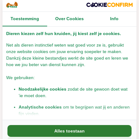
Leverbaar met 1- 2 werkdagen
Leverbaar met 1- 2 werkdagen
Toestemming
Over Cookies
Info
€9,95
€4,95
Incl. btw
Incl. btw
Dieren kiezen zelf hun kruiden, jij kiest zelf je cookies.
Net als dieren instinctief weten wat goed voor ze is, gebruikt
onze website cookies om jouw ervaring soepeler te maken.
Dankzij deze kleine bestandjes werkt de site goed en leren we
hoe we jou beter van dienst kunnen zijn.
We gebruiken:
Noodzakelijke cookies
zodat de site gewoon doet wat
‘ie moet doen.
Herbimals Pagima
Herbimals Pluimgierst
knabbelstruik - per
Groen - 100 gram
Analytische cookies
om te begrijpen wat jij en anderen
stuk
fijn vinden.
Leverbaar met 1- 2 werkdagen
Marketingcookies
om jou relevante informatie en
Leverbaar met 1- 2 werkdagen
€5,46
Alles toestaan
aanbiedingen te tonen.
€4,69
Incl. btw
Incl. btw