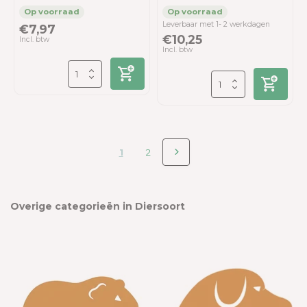
Leverbaar met 1- 2 werkdagen
€7,97
€10,25
Incl. btw
Incl. btw
1
2
Overige categorieën in Diersoort