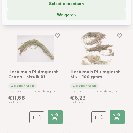
Selectie toestaan
We delen soms gegevens met partners (zoals social media en
analyse-tools). Die combineren dat met informatie die jij met hen
Weigeren
deelt, of die ze elders van je hebben.
Wil je liever geen cookies? Dan werkt de site nog steeds, maar
misschien net iets minder soepel.
Herbimals Pluimgierst
Herbimals Pluimgierst
Groen - struik XL
Mix - 100 gram
Leverbaar met 1- 2 werkdagen
Leverbaar met 1- 2 werkdagen
€11,68
€6,23
Incl. btw
Incl. btw