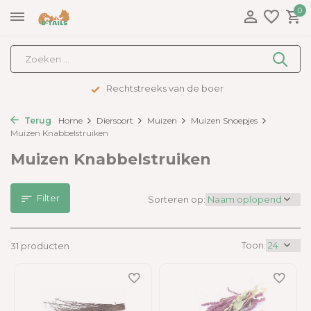
0
Advies op maat
Terug
Home
Diersoort
Muizen
Muizen Snoepjes
Muizen Knabbelstruiken
Muizen Knabbelstruiken
Filter
Sorteren op:
Toon:
31 producten