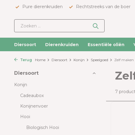
Pure dierenkruiden
Rechtstreeks van de boer
Diersoort
Dierenkruiden
Essentiële oliën
Terug
Home
Diersoort
Konijn
Speelgoed
Zelf maken
Zel
Diersoort
Konijn
7 produc
Cadeaubox
Konijnenvoer
Hooi
Biologisch Hooi