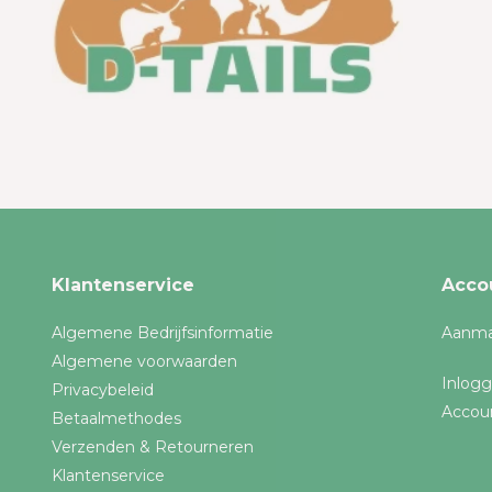
Tot
Merken
Alle merken
JR Farm
Rabbitat
Klantenservice
Acco
Algemene Bedrijfsinformatie
Aanma
Algemene voorwaarden
Inlog
Privacybeleid
Accou
Betaalmethodes
Verzenden & Retourneren
Klantenservice