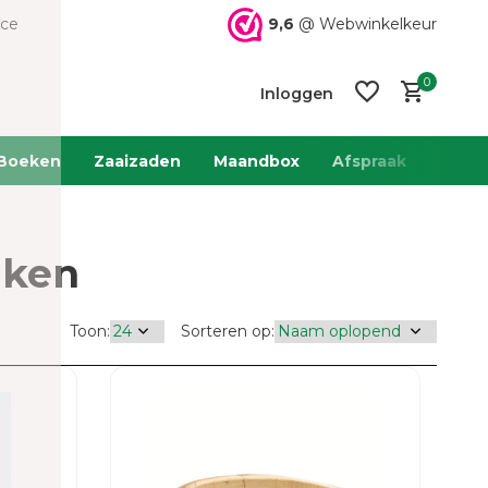
9,6
@ Webwinkelkeur
ice
0
Inloggen
Boeken
Zaaizaden
Maandbox
Afspraak
Team 
aken
Account
Account
aanmaken
aanmaken
Toon:
Sorteren op: