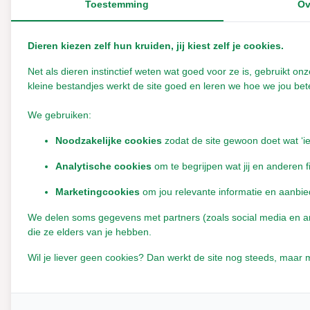
Toestemming
Ov
Verse (levende) Planten voor
Konijnen
Dieren kiezen zelf hun kruiden, jij kiest zelf je cookies.
Grove kruiden voor Konijnen
Net als dieren instinctief weten wat goed voor ze is, gebruikt 
Fijngesneden Kruiden voor
kleine bestandjes werkt de site goed en leren we hoe we jou bete
Konijnen
We gebruiken:
Konijnentuin (Zaden)
Kurk s
Noodzakelijke cookies
zodat de site gewoon doet wat ‘i
Groot
Graszaad voor Konijnen
Analytische cookies
om te begrijpen wat jij en anderen f
Kruidenzaden voor Konijnen
Marketingcookies
om jou relevante informatie en aanbie
Bloemenzaden voor Konijnen
Leverbaar
We delen soms gegevens met partners (zoals social media en anal
Konijnen Snoepjes
die ze elders van je hebben.
€9,95
Bodemstrooimix
Incl. btw
Wil je liever geen cookies? Dan werkt de site nog steeds, maar m
Hooi snack
Knaaghout konijn