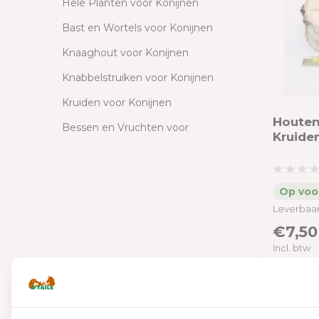
Hele Planten voor Konijnen
Bast en Wortels voor Konijnen
Knaaghout voor Konijnen
Knabbelstruiken voor Konijnen
Kruiden voor Konijnen
Houten
Bessen en Vruchten voor
Kruide
Konijnen
Groente voor Konijnen
Grassen voor Konijnen
Leverbaar
Pellets voor Konijnen
€7,50
Zaden voor Konijnen
Incl. btw
Kruidenkoekjes voor Konijnen
Lijnzaadbrokjes voor Konijnen
Kruidenpakketten voor Konijnen