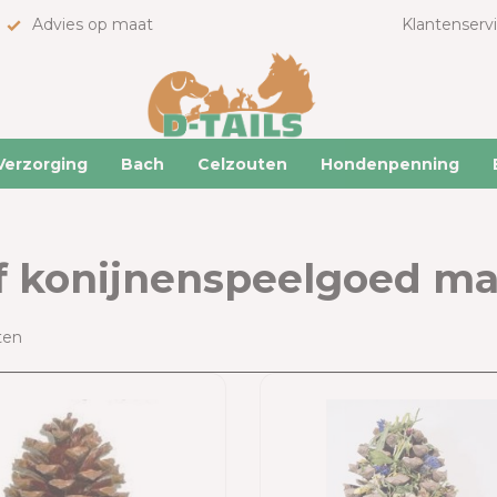
Advies op maat
Klantenserv
Verzorging
Bach
Celzouten
Hondenpenning
f konijnenspeelgoed m
ten