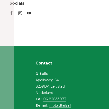
Socials
Contact
D-tails
Apolloweg 64
8239DA Lelystad
Nederland
Tel:
06-82833873
E-mail:
info@dtails.nl