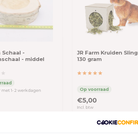
 Schaal -
JR Farm Kruiden Sling
nschaal - middel
130 gram
 met 1- 2 werkdagen
€5,00
Incl. btw