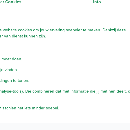
er Cookies
Info
onze website cookies om jouw ervaring soepeler te maken. Dankzij deze
r van dienst kunnen zijn.
tam - boomstronk -
e moet doen.
ijn vinden.
dingen te tonen.
 met 1- 2 werkdagen
yse-tools). Die combineren dat met informatie die jij met hen deelt, o
isschien net iets minder soepel.