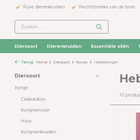
Pure dierenkruiden
Rechtstreeks van de boer
Diersoort
Dierenkruiden
Essentiële oliën
Terug
Home
Diersoort
Konijn
Hebbedingen
He
Diersoort
Konijn
10 produ
Cadeaubox
Konijnenvoer
Hooi
Konijnenkruiden