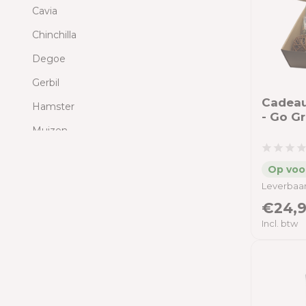
Cavia
Chinchilla
Degoe
Gerbil
Cadeau
Hamster
- Go G
Muizen
Ratten
Hond
Leverbaar
Kat
€24,9
Incl. btw
Educatie
Prijs filter