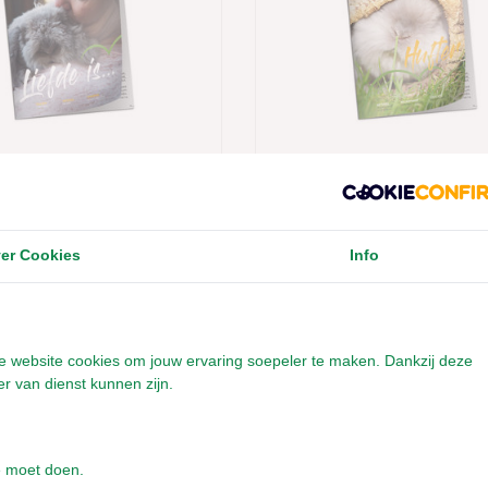
ne Lang Leven
Magazine Lang Leven
n - Herfst Editie
Konijnen - Lente Editi
2022
er Cookies
Info
Direct leverbaar
€5,00
onze website cookies om jouw ervaring soepeler te maken. Dankzij deze
Incl. btw
r van dienst kunnen zijn.
e moet doen.