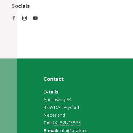
Socials
Contact
D-tails
Apolloweg 64
8239DA Lelystad
Nederland
Tel:
06-82833873
E-mail:
info@dtails.nl