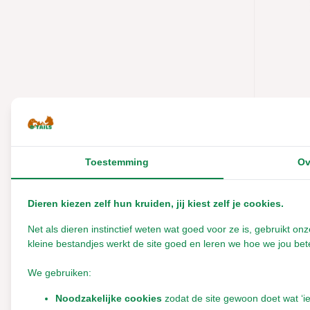
Tot
Merken
Magazi
Konijne
Alle merken
2022
Adori
Toestemming
Ov
Herbimals
Dieren kiezen zelf hun kruiden, jij kiest zelf je cookies.
Lang Leven Konijnen
€5,00
Net als dieren instinctief weten wat goed voor ze is, gebruikt 
Incl. btw
kleine bestandjes werkt de site goed en leren we hoe we jou bete
We gebruiken:
Noodzakelijke cookies
zodat de site gewoon doet wat ‘i