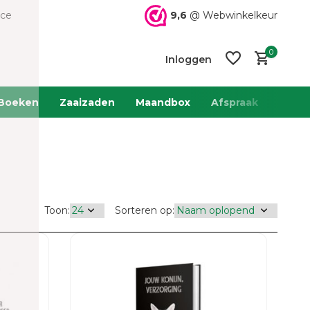
9,6
@ Webwinkelkeur
ice
0
Inloggen
Boeken
Zaaizaden
Maandbox
Afspraak
Team 
Account
Account
aanmaken
aanmaken
Toon:
Sorteren op: