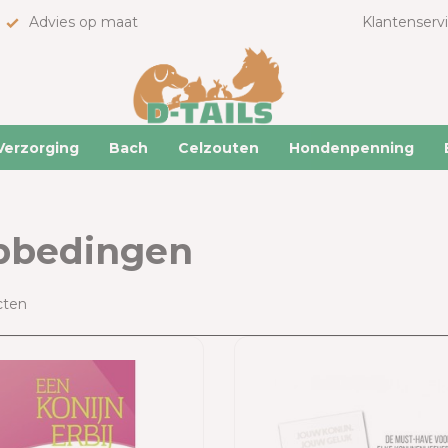
Advies op maat
Klantenserv
Verzorging
Bach
Celzouten
Hondenpenning
bbedingen
cten