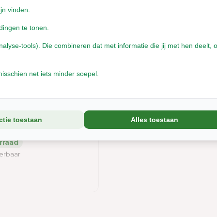
ijn vinden.
dingen te tonen.
yse-tools). Die combineren dat met informatie die jij met hen deelt, o
isschien net iets minder soepel.
ne Lang Leven
en - Zomer Editie
ctie toestaan
Alles toestaan
verbaar