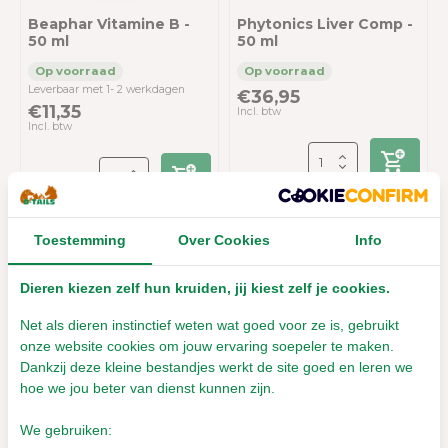
Beaphar Vitamine B -
Phytonics Liver Comp -
50 ml
50 ml
Leverbaar met 1- 2 werkdagen
€36,95
€11,35
Incl. btw
Incl. btw
Toestemming
Over Cookies
Info
Dieren kiezen zelf hun kruiden, jij kiest zelf je cookies.
Net als dieren instinctief weten wat goed voor ze is, gebruikt
onze website cookies om jouw ervaring soepeler te maken.
Dankzij deze kleine bestandjes werkt de site goed en leren we
Trixie warmteschijf -
Warmtelamp
Warmtekussen voor
Lampenkap met 5 m
hoe we jou beter van dienst kunnen zijn.
magnetron - 26 cm
snoer - exclusief lamp
We gebruiken: