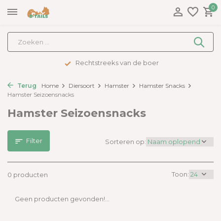
0
Rechtstreeks van de boer
Terug
Home
Diersoort
Hamster
Hamster Snacks
Hamster Seizoensnacks
Hamster Seizoensnacks
Filter
Sorteren op:
Toon:
0 producten
Geen producten gevonden!...