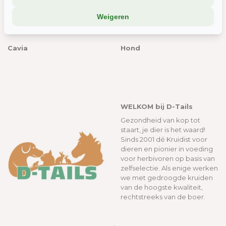
analyse-tools). Die combineren dat met informatie die jij met hen
Weigeren
deelt, of die ze elders van je hebben.
Wil je liever geen cookies? Dan werkt de site nog steeds, maar
Cavia
Hond
misschien net iets minder soepel.
WELKOM bij D-Tails
Gezondheid van kop tot
staart, je dier is het waard!
Sinds 2001 dé Kruidist voor
dieren en pionier in voeding
voor herbivoren op basis van
zelfselectie. Als enige werken
we met gedroogde kruiden
van de hoogste kwaliteit,
rechtstreeks van de boer.