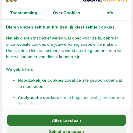
€6,25
Leverbaar met 1- 2 werkdagen
Toestemming
Over Cookies
Info
Incl. btw
€10,99
Incl. btw
Dieren kiezen zelf hun kruiden, jij kiest zelf je cookies.
Net als dieren instinctief weten wat goed voor ze is, gebruikt
onze website cookies om jouw ervaring soepeler te maken.
Dankzij deze kleine bestandjes werkt de site goed en leren we
hoe we jou beter van dienst kunnen zijn.
We gebruiken:
Overige categorieën in Diersoort
Noodzakelijke cookies
zodat de site gewoon doet wat
‘ie moet doen.
Analytische cookies
om te begrijpen wat jij en anderen
fijn vinden.
Marketingcookies
om jou relevante informatie en
Alles toestaan
aanbiedingen te tonen.
Selectie toestaan
We delen soms gegevens met partners (zoals social media en