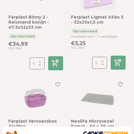
Ferplast Binny 2 -
Ferplast Ligmat Atlas 5
Reismand konijn -
- 32x20x1,5 cm
47.5x32x33 cm
Leverbaar met 1- 2 werkdagen
€5,25
€34,99
Incl. btw
Incl. btw
Ferplast Vervoersbox
Neolife Microvezel
Aladino
ligmat - 60 x 36 cm -
Groen