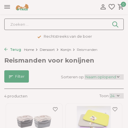
0
Rechtstreeks van de boer
Terug
Home
Diersoort
Konijn
Reismanden
Reismanden voor konijnen
Filter
Sorteren op:
Toon:
4 producten