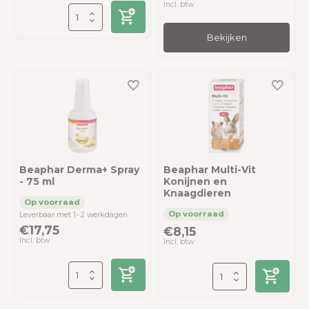
Incl. btw
Bekijken
Beaphar Derma+ Spray
Beaphar Multi-Vit
- 75 ml
Konijnen en
Knaagdieren
Leverbaar met 1- 2 werkdagen
€17,75
€8,15
Incl. btw
Incl. btw