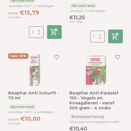
Leverbaar met 1- 2 werkdagen
Levertijd 1-2 werkdagen
€15,79
€17,75
€11,25
Incl. btw
Incl. btw
Sale 32%
Beaphar Anti Schurft -
Beaphar Anti-Parasiet
75 ml
150 - Vogels en
Knaagdieren - vanaf
300 gram - 4 stuks
Leverbaar met 1- 2 werkdagen
€10,00
€14,75
Dit artikel wordt besteld en heeft een levertijd van 3-4 werkdagen.
Incl. btw
€10,40