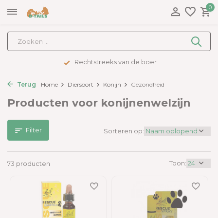
0
Advies op maat
Terug
Home
Diersoort
Konijn
Gezondheid
Producten voor konijnenwelzijn
Filter
Sorteren op:
Toon:
73 producten