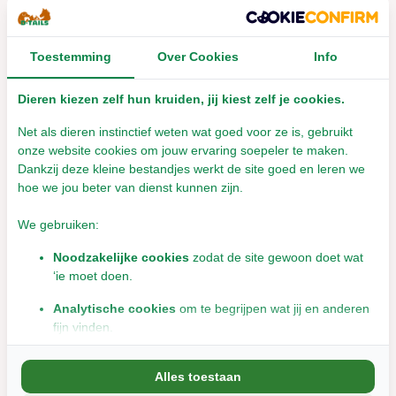
Rescuefeed
meer info
Toestemming
Over Cookies
Info
€11,79
€5,99
Incl. btw
Incl. btw
Dieren kiezen zelf hun kruiden, jij kiest zelf je cookies.
Bekijken
Net als dieren instinctief weten wat goed voor ze is, gebruikt
onze website cookies om jouw ervaring soepeler te maken.
Dankzij deze kleine bestandjes werkt de site goed en leren we
hoe we jou beter van dienst kunnen zijn.
We gebruiken:
Noodzakelijke cookies
zodat de site gewoon doet wat
‘ie moet doen.
Analytische cookies
om te begrijpen wat jij en anderen
fijn vinden.
Critical Care Fine Grind
Digitale Thermometer
- 100 gram
voor dieren
Marketingcookies
om jou relevante informatie en
Alles toestaan
aanbiedingen te tonen.