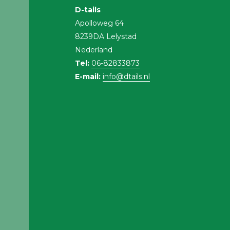
D-tails
Apolloweg 64
8239DA Lelystad
Nederland
Tel:
06-82833873
E-mail:
info@dtails.nl