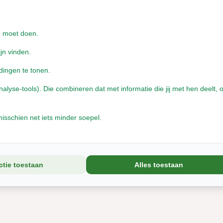
e moet doen.
ijn vinden.
dingen te tonen.
yse-tools). Die combineren dat met informatie die jij met hen deelt, o
isschien net iets minder soepel.
trio speelballen
wilgenbal
ctie toestaan
Alles toestaan