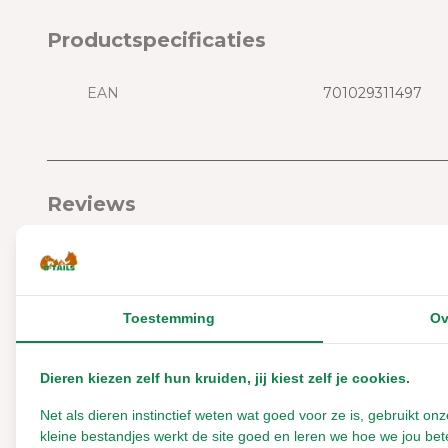
Productspecificaties
EAN
701029311497
Reviews
5
/
Based on 1 reviews
5
5
/
5
Toestemming
Ov
Gepost door:
Yara
op 8 Oktober 2024
4/4 cavia’s raden dit product aan! :D Het enigste nadeel
Dieren kiezen zelf hun kruiden, jij kiest zelf je cookies.
vond ik dat in de middelste bal 2 kralen zitten die ik er
uit heb gehaald omdat ik bang was dat ze zich erin
Net als dieren instinctief weten wat goed voor ze is, gebruikt 
kleine bestandjes werkt de site goed en leren we hoe we jou bete
zouden verstikken. Verder is dit een veilig en natuurlijk