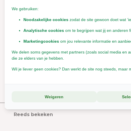
product zonder gekke kleurstoffen ofzo. De cavia’s
We gebruiken:
kwamen meteen allemaal kijken naar wat ik nu weer in
Noodzakelijke cookies
zodat de site gewoon doet wat ‘i
hun verblijf had gehangen en ze begonnen er allemaal
aan te knagen! (Tip: het is ook leuk om hooi in de
Analytische cookies
om te begrijpen wat jij en anderen f
middelste bal te doen!)
Marketingcookies
om jou relevante informatie en aanbie
Schrijf je eigen review
We delen soms gegevens met partners (zoals social media en anal
die ze elders van je hebben.
Tags
Wil je liever geen cookies? Dan werkt de site nog steeds, maar m
knaagspeeltje
trio knaagballen
Weigeren
Sele
Reeds bekeken