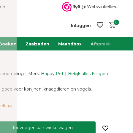
9,6
@ Webwinkelkeur
ice
0
Inloggen
Boeken
Zaaizaden
Maandbox
Afspraak
Team 
 beoordeling
Merk:
Happy Pet
Bekijk alles Knagen
Account
Account
aanmaken
aanmaken
elgoed voor konijnen, knaagdieren en vogels.
elbaar
Toevoegen aan winkelwagen