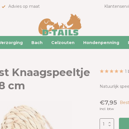
Advies op maat
Klantenserv
Verzorging
Bach
Celzouten
Hondenpenning
st Knaagspeeltje
1
 8 cm
Natuurlijk spe
€7,95
Best
Incl. btw