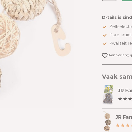
D-tails is sin
Zelfselectie
Pure kruid
Kwaliteit r
Aan verlangli
Vaak sam
JR Fa
JR Far