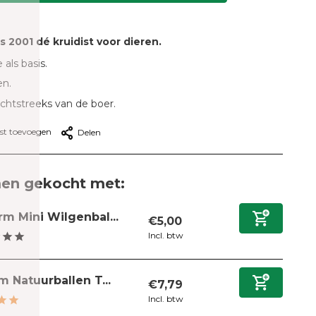
ds 2001 dé kruidist voor dieren.
 als basis.
en.
echtstreeks van de boer.
jst toevoegen
Delen
en gekocht met:
rm Mini Wilgenbal...
€5,00
Incl. btw
m Natuurballen T...
€7,79
Incl. btw