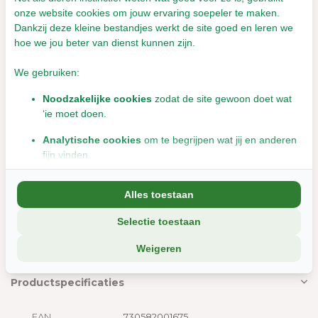
Bevat genetisch gemodificeerde soja. Kan sporen van noten
onze website cookies om jouw ervaring soepeler te maken.
Dankzij deze kleine bestandjes werkt de site goed en leren we
bevatten.
hoe we jou beter van dienst kunnen zijn.
Voor de houdbaarheidsdatum en batchcode, zie de onderkant
We gebruiken:
van de verpakking.
Noodzakelijke cookies
zodat de site gewoon doet wat
Richtlijnen voor de voeding:
‘ie moet doen.
Voor huisdieren vanaf 10 weken
Analytische cookies
om te begrijpen wat jij en anderen
fijn vinden.
Voed dit als aanvulling op de normale voeding van uw huisdier.
Geef 1-2 snacks per dag. Voor en na opening bewaren op een
Marketingcookies
om jou relevante informatie en
koele, droge plaats. Zorg dat er altijd vers water beschikbaar is.
Alles toestaan
aanbiedingen te tonen.
Selectie toestaan
We delen soms gegevens met partners (zoals social media en
Inhoud
: 100 gram
analyse-tools). Die combineren dat met informatie die jij met hen
Weigeren
deelt, of die ze elders van je hebben.
Wil je liever geen cookies? Dan werkt de site nog steeds, maar
Productspecificaties
misschien net iets minder soepel.
EAN
730582001675