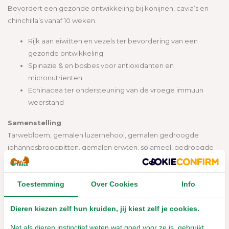
Bevordert een gezonde ontwikkeling bij konijnen, cavia’s en
chinchilla’s vanaf 10 weken.
Rijk aan eiwitten en vezels ter bevordering van een
gezonde ontwikkeling
Spinazie & en bosbes voor antioxidanten en
micronutrienten
Echinacea ter ondersteuning van de vroege immuun
weerstand
Samenstelling
:
Tarwebloem, gemalen luzernehooi, gemalen gedroogde
johannesbroodpitten, gemalen erwten, sojameel, gedroogde
spinazie (4%), sojaolie, lijnzaad, gemalen gedroogde bosbessen
(1%), gedroogde echinacea (1%).
Toestemming
Over Cookies
Info
Analytische Bestanddelen:
Ruw eiwit (min.) 12,0%, ruw vet (min.) 2,0%, ruwe vezels (max.)
Dieren kiezen zelf hun kruiden, jij kiest zelf je cookies.
12,0%, vocht (max.) 10,0%.
Net als dieren instinctief weten wat goed voor ze is, gebruikt