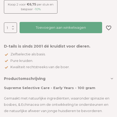
Koop 2 voor
€6,75
per stuk en
bespaar
-10%
Toevoegen aan winkelwagen
D-tails is sinds 2001 dé kruidist voor dieren.
Zelfselectie als basis.
Pure kruiden.
Kwaliteit rechtstreeks van de boer.
Productomschrijving
Supreme Selective Care - Early Years - 100 gram
Gemaakt met natuurlijke ingrediënten, waaronder spinazie en
bosbes, & Echinacea om de ontwikkeling te ondersteunen en
de natuurlijke afweer van jonge huisdieren te bevorderen.