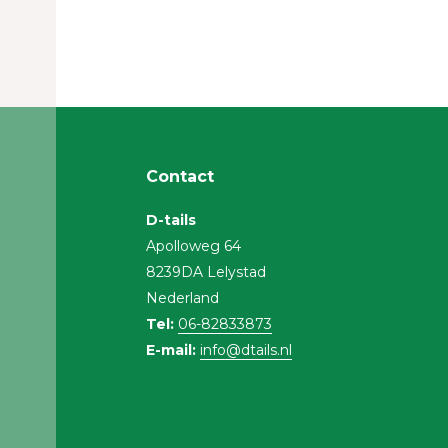
Contact
D-tails
Apolloweg 64
8239DA Lelystad
Nederland
Tel:
06-82833873
E-mail:
info@dtails.nl