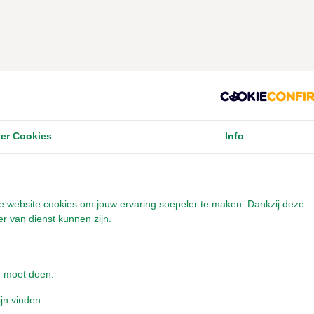
 interessant en interactief maakt.
reekbeurt naar ons stuurt. Misschien delen we
ook geïnspireerd raken!
er Cookies
Info
amengesteld als spreekbeurt- en
onze website cookies om jouw ervaring soepeler te maken. Dankzij deze
r van dienst kunnen zijn.
e moet doen.
ijn vinden.