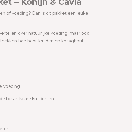
t – Konijn & Cavia
iden of voeding? Dan is dit pakket een leuke
ertellen over natuurlijke voeding, maar ook
ntdekken hoe hooi, kruiden en knaaghout
ke voeding
n de beschikbare kruiden en
 eten