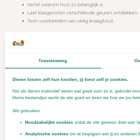
Vertel waarom hooi zo belangrijk is
Laat klasgenoten verschillende geuren ontdekken
Toon voorbeelden van veilig knaaghout
Een leerzaam pakketje waarmee je jouw spreekbeurt extra
We vinden het leuk als je na afloop een foto van jouw sp
hem wel op onze social media of website, zodat anderen 
Toestemming
Ov
Let op:
dit pakket bevat kleine samples en is speciaal s
demonstratiemateriaal en is geen proefpakket.
Dieren kiezen zelf hun kruiden, jij kiest zelf je cookies.
Net als dieren instinctief weten wat goed voor ze is, gebruikt 
kleine bestandjes werkt de site goed en leren we hoe we jou bete
We gebruiken:
Noodzakelijke cookies
zodat de site gewoon doet wat ‘i
Reviews
Analytische cookies
om te begrijpen wat jij en anderen f