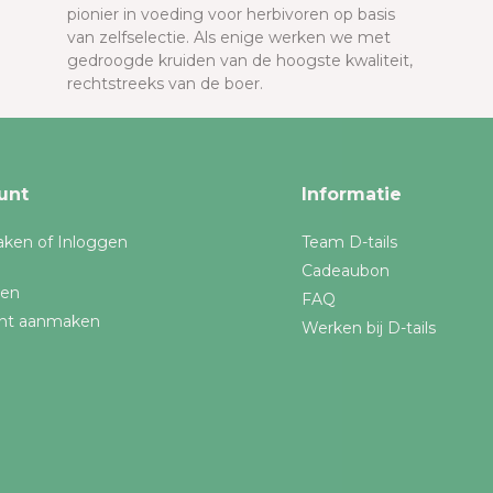
pionier in voeding voor herbivoren op basis
van zelfselectie. Als enige werken we met
gedroogde kruiden van de hoogste kwaliteit,
rechtstreeks van de boer.
unt
Informatie
ken of Inloggen
Team D-tails
Cadeaubon
gen
FAQ
nt aanmaken
Werken bij D-tails