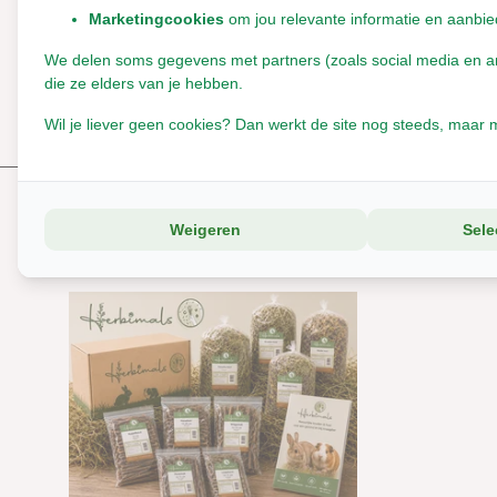
0
/
Based on 0 reviews
5
Marketingcookies
om jou relevante informatie en aanbie
Er zijn nog geen reviews geschreven over dit product..
We delen soms gegevens met partners (zoals social media en anal
die ze elders van je hebben.
Schrijf je eigen review
Wil je liever geen cookies? Dan werkt de site nog steeds, maar m
Reeds bekeken
Weigeren
Sele