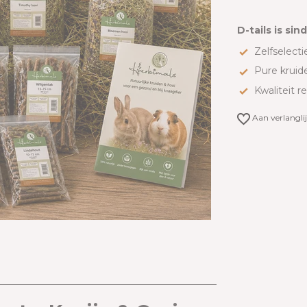
D-tails is sin
Zelfselectie
Pure kruid
Kwaliteit r
Aan verlangli