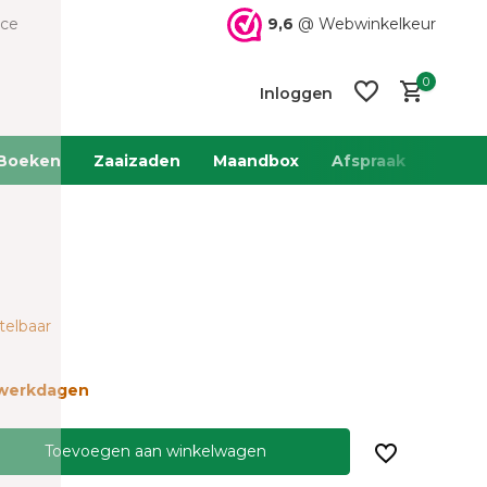
9,6
@ Webwinkelkeur
ice
0
Inloggen
Boeken
Zaaizaden
Maandbox
Afspraak
Team 
Account
Account
aanmaken
aanmaken
telbaar
2 werkdagen
Toevoegen aan winkelwagen