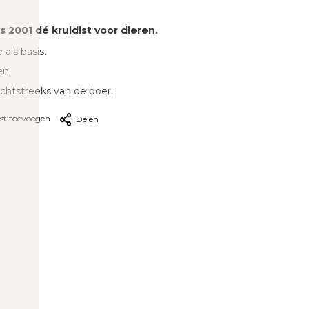
ds 2001 dé kruidist voor dieren.
 als basis.
en.
echtstreeks van de boer.
jst toevoegen
Delen