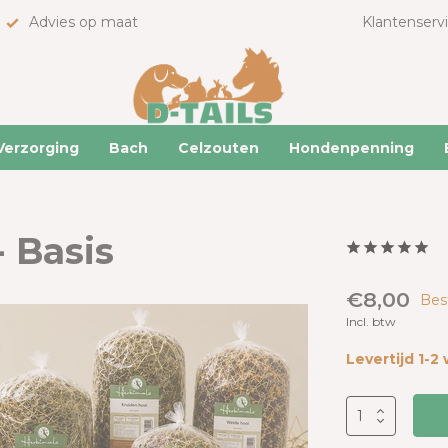
Advies op maat
Klantenserv
Verzorging
Bach
Celzouten
Hondenpenning
 Basis
€8,00
Bes
Incl. btw
Levertijd 1-