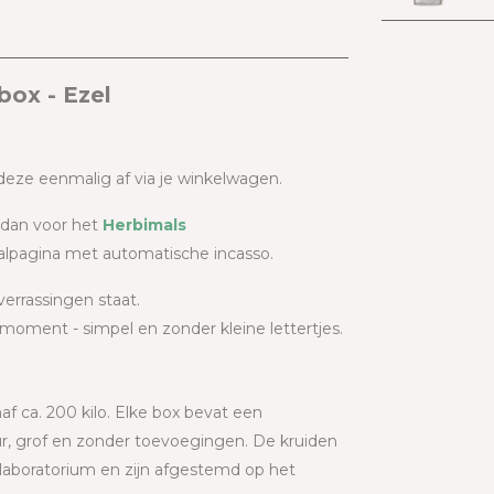
ox - Ezel
 deze eenmalig af via je winkelwagen.
 dan voor het
Herbimals
taalpagina met automatische incasso.
verrassingen staat.
oment - simpel en zonder kleine lettertjes.
f ca. 200 kilo. Elke box bevat een
ur, grof en zonder toevoegingen. De kruiden
laboratorium en zijn afgestemd op het