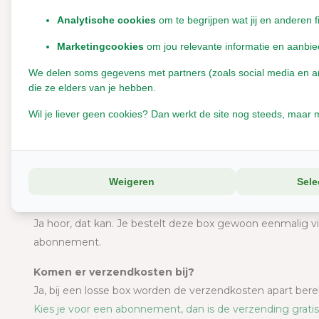
Hoe vaak geef ik kruiden uit de box, en wat als mijn 
Analytische cookies
om te begrijpen wat jij en anderen f
Bied dagelijks kleine porties aan naast het gewone ruwvoer.
Marketingcookies
om jou relevante informatie en aanbie
van zelfselectie.
Soms wordt een kruid tijdelijk niet gegeten. Bied het lat
We delen soms gegevens met partners (zoals social media en anal
die ze elders van je hebben.
op dat moment nodig hebben.
Wil je liever geen cookies? Dan werkt de site nog steeds, maar m
Kan ik een maand overslaan of inhalen?
Bij het abonnement kun je pauzeren of een maand oversla
ontvangt altijd de box van de maand waarin je weer betaa
Voorbeeld: je begint in januari, slaat februari over, bet
Weigeren
Sele
Kan ik deze box ook los kopen?
Ja hoor, dat kan. Je bestelt deze box gewoon eenmalig v
abonnement.
Komen er verzendkosten bij?
Ja, bij een losse box worden de verzendkosten apart ber
Kies je voor een abonnement, dan is de verzending gratis