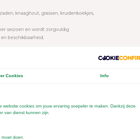
 zaden, knaaghout, grassen, kruidenkoekjes,
 per seizoen en wordt zorgvuldig
t en beschikbaarheid.
nature veel suiker, en dat past niet binnen
is bovendien extra gezoet, wat wij vermijden.
er Cookies
Info
00% natuurlijke koekjes en knabbels op
als aanvulling, niet als standaard.
onze website cookies om jouw ervaring soepeler te maken. Dankzij deze
r van dienst kunnen zijn.
 formaat en hoeveel ze eten.
bieden? Dan kun je overwegen een grotere box
rotere hoeveelheid.
e moet doen.