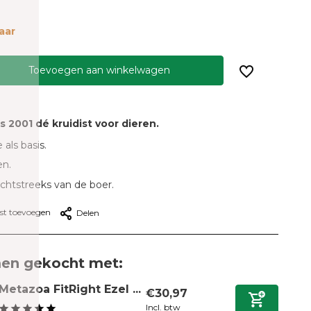
aar
Toevoegen aan winkelwagen
ds 2001 dé kruidist voor dieren.
 als basis.
en.
echtstreeks van de boer.
jst toevoegen
Delen
en gekocht met:
Metazoa FitRight Ezel ...
€30,97
Incl. btw