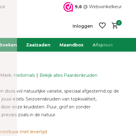
9,6
@ Webwinkelkeur
ice
0
Inloggen
Boeken
Zaaizaden
Maandbox
Afspraak
Team 
Merk:
Herbimals
Bekijk alles Paardenkruiden
Account
Account
aanmaken
aanmaken
 doos vol natuurlijke variatie, speciaal afgestemd op de
jouw ezels. Seizoenskruiden van topkwaliteit,
oor onze kruidisten. Puur, grof en zonder
precies zoals in de natuur.
stelbaar met levertijd