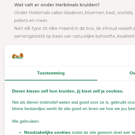
Wat valt er onder Herbimals kruiden?
Onder Herbimals vallen bladeren, bloemen, bast, wortels,
pellets en meer.
Niet elk type zit elke maand in de box, de inhoud wisselt
samengesteld op basis van natuurlijke behoefte, kwalitei
Zit er fruit in de kruidenbox?
Nee, wij voegen geen gedroogd fruit toe. Fruit bevat van 
een darmvriendelijk dieet voor ezels. Veel gedroogd fruit 
Toestemming
Ov
Zitten er snoepjes in de box?
Soms. Onder het Herbimals-label bieden we een aantal 1
Dieren kiezen zelf hun kruiden, jij kiest zelf je cookies.
kruidenbasis. Deze kunnen af en toe in een box voorkomen 
Net als dieren instinctief weten wat goed voor ze is, gebruikt 
Voor hoeveel ezels is de box geschikt?
kleine bestandjes werkt de site goed en leren we hoe we jou bete
De box is geschikt voor 1 tot 3 ezels, afhankelijk van hun
Heb je meerdere kleinere ezels of wil je meer variatie 
We gebruiken:
(paard) te nemen - die bevat dezelfde kruiden, maar in g
Noodzakelijke cookies
zodat de site gewoon doet wat ‘i