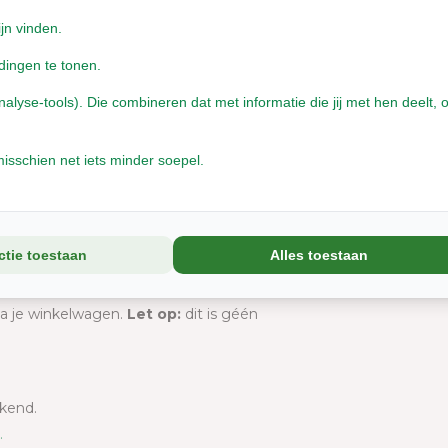
ezel iets niet eet?
ijn vinden.
 Laat je ezel vrij kiezen, dat is de kracht
dingen te tonen.
er gerust opnieuw aan; dieren kiezen wat ze
yse-tools). Die combineren dat met informatie die jij met hen deelt, o
isschien net iets minder soepel.
an. Ingehaalde boxen zijn niet mogelijk. Je
lt.
aalt weer in maart → je ontvangt de maartbox.
ctie toestaan
Alles toestaan
ia je winkelwagen.
Let op:
dit is géén
ekend.
.