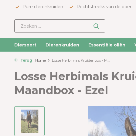
Pure dierenkruiden
Rechtstreeks van de boer
Diersoort
Dierenkruiden
Essentiële oliën
Terug
Home
Losse Herbimals Kruidenbox - M...
Losse Herbimals Kru
Maandbox - Ezel