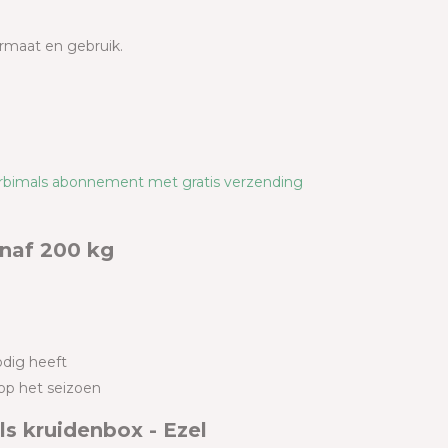
formaat en gebruik.
erbimals abonnement met gratis verzending
anaf 200 kg
odig heeft
op het seizoen
s kruidenbox - Ezel