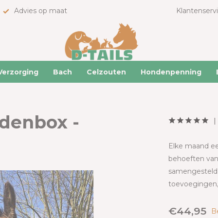
Advies op maat
Klantenserv
Verzorging
Bach
Celzouten
Hondenpenning
idenbox -
Elke maand een
behoeften van 
samengesteld d
toevoegingen, 
€44,95
Be