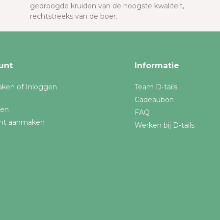
gedroogde kruiden van de hoogste kwaliteit,
rechtstreeks van de boer.
unt
Informatie
ken of Inloggen
Team D-tails
Cadeaubon
gen
FAQ
nt aanmaken
Werken bij D-tails