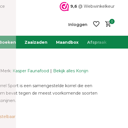
9,6
@ Webwinkelkeur
ice
0
Inloggen
Boeken
Zaaizaden
Maandbox
Afspraak
Team 
Merk:
Kasper Faunafood
Bekijk alles Konijn
Account
Account
aanmaken
aanmaken
rel Sport is een samengestelde korrel die een
cum bevat tegen de meest voorkomende soorten
konijnen.
stelbaar