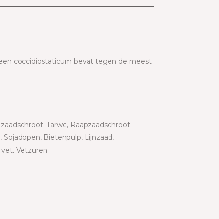
e een coccidiostaticum bevat tegen de meest
zaadschroot, Tarwe, Raapzaadschroot,
, Sojadopen, Bietenpulp, Lijnzaad,
jk vet, Vetzuren