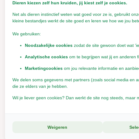
Dieren kiezen zelf hun kruiden, jij kiest zelf je cookies.
darmstoornissen.
Net als dieren instinctief weten wat goed voor ze is, gebruikt 
Schakel altijd geleidelijk over van het ene op het andere s
kleine bestandjes werkt de site goed en leren we hoe we jou bete
Inhoud:
20 kilo
We gebruiken:
Noodzakelijke cookies
zodat de site gewoon doet wat ‘i
Productspecificaties
Analytische cookies
om te begrijpen wat jij en anderen f
Marketingcookies
om jou relevante informatie en aanbie
EAN
8712014100042
We delen soms gegevens met partners (zoals social media en anal
die ze elders van je hebben.
Wil je liever geen cookies? Dan werkt de site nog steeds, maar m
Reviews
0
/
Based on 0 reviews
5
Weigeren
Sele
Er zijn nog geen reviews geschreven over dit product..