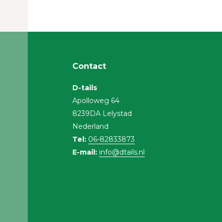
Contact
D-tails
Apolloweg 64
8239DA Lelystad
Nederland
Tel:
06-82833873
E-mail:
info@dtails.nl