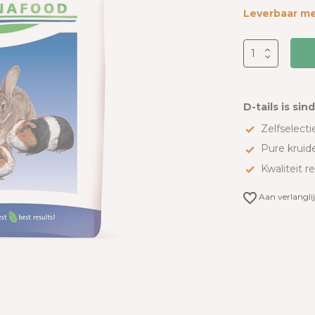
Leverbaar me
D-tails is sin
Zelfselectie
Pure kruid
Kwaliteit r
Aan verlangli