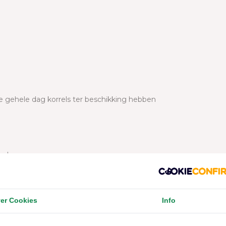
 gehele dag korrels ter beschikking hebben
nds.
een goede kwaliteit.
t uit een drinkflesje met nippel.
er Cookies
Info
, matig voeren. Dit voorkomt