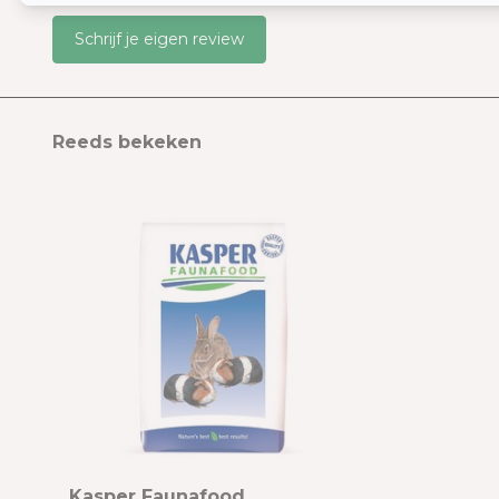
Schrijf je eigen review
Reeds bekeken
Kasper Faunafood