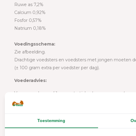
Ruwe as 7,2%
Calcium 0,92%
Fosfor 0,57%
Natrium 0,18%
Voedingsschema:
Zie afbeelding.
Drachtige voedsters en voedsters met jongen moeten de
(± 100 gram extra per voedster per dag).
Voederadvies:
Voer zoveel mogelijk op vaste tijden ‘s morgens en ‘s avo
Naast konijnenkorrels dient hooi te worden gevoerd van 
Stel altijd vers en schoon drinkwater ter beschikking, liefs
Toestemming
Ov
Bij veranderingen, zoals tentoonstellingen en overhuizen