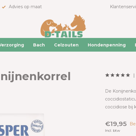
Advies op maat
Klantenserv
Verzorging
Bach
Celzouten
Hondenpenning
nijnenkorrel
De Konijnenkor
coccidiostati
coccidiose bij 
€19,95
Be
Incl. btw