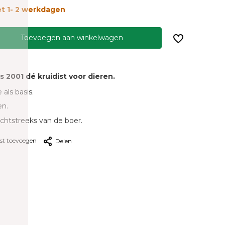
t 1- 2 werkdagen
Toevoegen aan winkelwagen
ds 2001 dé kruidist voor dieren.
 als basis.
en.
echtstreeks van de boer.
jst toevoegen
Delen