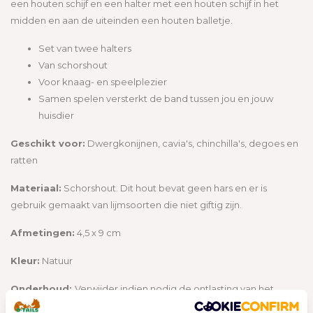
een houten schijf en een halter met een houten schijf in het
midden en aan de uiteinden een houten balletje.
Set van twee halters
Van schorshout
Voor knaag- en speelplezier
Samen spelen versterkt de band tussen jou en jouw
huisdier
Geschikt voor:
Dwergkonijnen, cavia's, chinchilla's, degoes en
ratten
Materiaal:
Schorshout. Dit hout bevat geen hars en er is
gebruik gemaakt van lijmsoorten die niet giftig zijn.
Afmetingen:
4,5 x 9 cm
Kleur:
Natuur
Onderhoud:
Verwijder indien nodig de ontlasting van het
speelgoed.