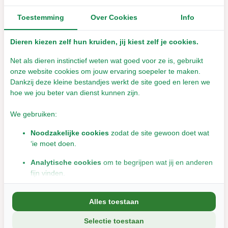
Inhoud:
2 stuks
Toestemming
Over Cookies
Info
SPEEL VEILIG
: Let op dat jouw huisdier niet van het speelgoed
Dieren kiezen zelf hun kruiden, jij kiest zelf je cookies.
eet. Laat speelgoed niet achter bij huisdieren zonder toezicht.
Bij schade aan het speelgoed niet gebruiken. Niet geschikt voor
Net als dieren instinctief weten wat goed voor ze is, gebruikt
onze website cookies om jouw ervaring soepeler te maken.
kinderen.
Dankzij deze kleine bestandjes werkt de site goed en leren we
hoe we jou beter van dienst kunnen zijn.
Productspecificaties
We gebruiken:
Noodzakelijke cookies
zodat de site gewoon doet wat
EAN
4011905061955
‘ie moet doen.
Aan verlanglijst toevoegen
Delen
Analytische cookies
om te begrijpen wat jij en anderen
fijn vinden.
Marketingcookies
om jou relevante informatie en
Vaak samen gekocht met:
Alles toestaan
aanbiedingen te tonen.
Selectie toestaan
We delen soms gegevens met partners (zoals social media en