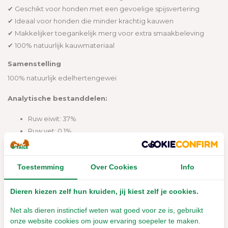
✔ Geschikt voor honden met een gevoelige spijsvertering
✔ Ideaal voor honden die minder krachtig kauwen
✔ Makkelijker toegankelijk merg voor extra smaakbeleving
✔ 100% natuurlijk kauwmateriaal
Samenstelling
100% natuurlijk edelhertengewei
Analytische bestanddelen:
Ruw eiwit: 37%
Ruw vet: 0,1%
Ruwe celstof: 2%
Ruwe as: 55%
Toestemming
Over Cookies
Info
Vocht: 9%
Calcium (Ca): 21%
Dieren kiezen zelf hun kruiden, jij kiest zelf je cookies.
Fosfor (P): 8%
IJzer (Fe): 195 mg/kg
Net als dieren instinctief weten wat goed voor ze is, gebruikt
Magnesium (Mg): 5240 mg/kg
onze website cookies om jouw ervaring soepeler te maken.