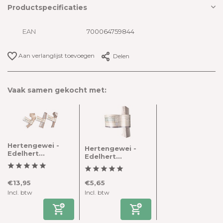
Productspecificaties
EAN
700064759844
Aan verlanglijst toevoegen
Delen
Vaak samen gekocht met:
Hertengewei -
Hertengewei -
Edelhert...
Edelhert...
€13,95
€5,65
Incl. btw
Incl. btw