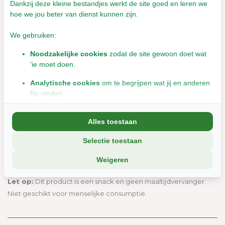
Dankzij deze kleine bestandjes werkt de site goed en leren we
Afmeting:
Large
hoe we jou beter van dienst kunnen zijn.
Gewicht:
81-120 gram
We gebruiken:
Voedingsadvies
Kies een formaat dat past bij de grootte en bijtkracht van
Noodzakelijke cookies
zodat de site gewoon doet wat
‘ie moet doen.
je hond.
Houd toezicht tijdens het kauwen en verwijder kleine
Analytische cookies
om te begrijpen wat jij en anderen
restjes.
fijn vinden.
Laat je hond niet proberen het gewei doormidden te
Marketingcookies
om jou relevante informatie en
bijten – dit kan schade aan het gebit veroorzaken.
Alles toestaan
aanbiedingen te tonen.
Is je hond niet meer geïnteresseerd? Laat het gewei een
nachtje weken in water of schuur het licht op.
Selectie toestaan
We delen soms gegevens met partners (zoals social media en
Zorg altijd voor vers drinkwater.
analyse-tools). Die combineren dat met informatie die jij met hen
Weigeren
Bewaar op een koele, droge plek.
deelt, of die ze elders van je hebben.
Wil je liever geen cookies? Dan werkt de site nog steeds, maar
Let op:
Dit product is een snack en geen maaltijdvervanger.
misschien net iets minder soepel.
Niet geschikt voor menselijke consumptie.