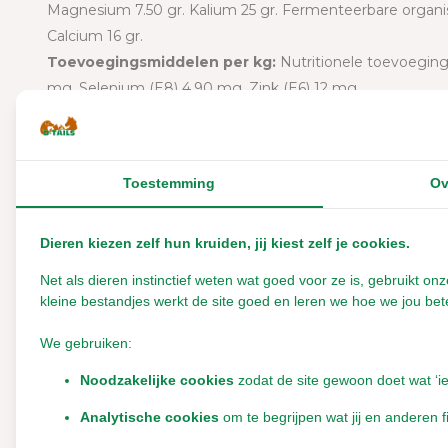
Magnesium 7.50 gr. Kalium 25 gr. Fermenteerbare organisc
Calcium 16 gr.
Toevoegingsmiddelen per kg:
Nutritionele toevoeging
mg. Selenium (E8) 4.90 mg. Zink (E6) 12 mg.
Voer en bewaar advies:
voeren naar behoefte. zorg altij
bewaren.
Toestemming
Ov
Verkrijgbaar in:
100 gram, 250 gram, 1 kilo, 5 kilo en 20 kil
Dieren kiezen zelf hun kruiden, jij kiest zelf je cookies.
Net als dieren instinctief weten wat goed voor ze is, gebruikt 
kleine bestandjes werkt de site goed en leren we hoe we jou bete
We gebruiken:
Reviews
Noodzakelijke cookies
zodat de site gewoon doet wat ‘i
0
/
Based on 0 reviews
5
Analytische cookies
om te begrijpen wat jij en anderen f