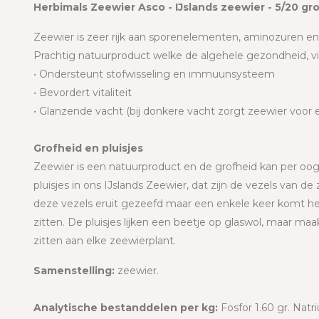
Herbimals Zeewier Asco - IJslands zeewier - 5/20 gr
Zeewier is zeer rijk aan sporenelementen, aminozuren en
Prachtig natuurproduct welke de algehele gezondheid, vi
• Ondersteunt stofwisseling en immuunsysteem
• Bevordert vitaliteit
• Glanzende vacht (bij donkere vacht zorgt zeewier voor 
Grofheid en pluisjes
Zeewier is een natuurproduct en de grofheid kan per oogs
pluisjes in ons IJslands Zeewier, dat zijn de vezels van
deze vezels eruit gezeefd maar een enkele keer komt he
zitten. De pluisjes lijken een beetje op glaswol, maar maa
zitten aan elke zeewierplant.
Samenstelling:
zeewier.
Analytische bestanddelen per kg:
Fosfor 1.60 gr. Natr