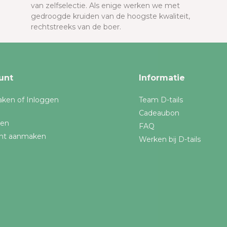
van zelfselectie. Als enige werken we met
gedroogde kruiden van de hoogste kwaliteit,
rechtstreeks van de boer.
unt
Informatie
ken of Inloggen
Team D-tails
Cadeaubon
gen
FAQ
nt aanmaken
Werken bij D-tails