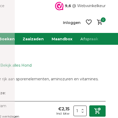
9,6
@ Webwinkelkeur
ice
0
Inloggen
Boeken
Zaaizaden
Maandbox
Afspraak
Team 
Bekijk alles Hond
Account
Account
aanmaken
aanmaken
r rijk aan sporenelementen, aminozuren en vitamines.
ze:
gram
€2,15
Incl. btw
 2 werkdagen