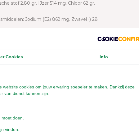
he stof 2.80 gr. IJzer 514 mg. Chloor 62 gr.
smiddelen: Jodium (E2) 862 mg. Zwavel () 28
d voor vers drinkwater. Koel. droog en donker
er Cookies
Info
o.
onze website cookies om jouw ervaring soepeler te maken. Dankzij deze
r van dienst kunnen zijn.
e moet doen.
ijn vinden.