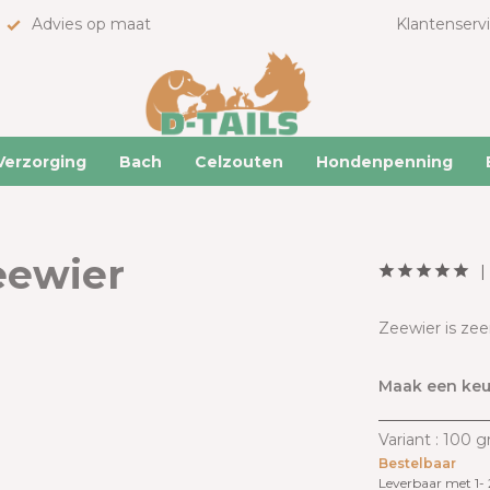
Advies op maat
Klantenserv
Verzorging
Bach
Celzouten
Hondenpenning
eewier
Zeewier is zee
Maak een keu
Variant : 100 
Bestelbaar
Leverbaar met 1-