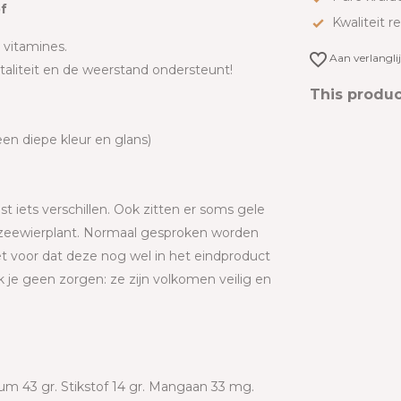
of
Kwaliteit r
 vitamines.
Aan verlangli
taliteit en de weerstand ondersteunt!
This product
een diepe kleur en glans)
t iets verschillen. Ook zitten er soms gele
 de zeewierplant. Normaal gesproken worden
t voor dat deze nog wel in het eindproduct
k je geen zorgen: ze zijn volkomen veilig en
ium 43 gr. Stikstof 14 gr. Mangaan 33 mg.