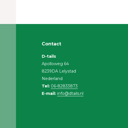
Contact
D-tails
Apolloweg 64
8239DA Lelystad
Nederland
Tel:
06-82833873
E-mail:
info@dtails.nl