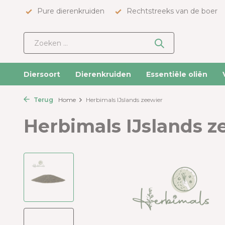
Pure dierenkruiden
Rechtstreeks van de boer
Diersoort
Dierenkruiden
Essentiële oliën
Terug
Home
Herbimals IJslands zeewier
Herbimals IJslands z