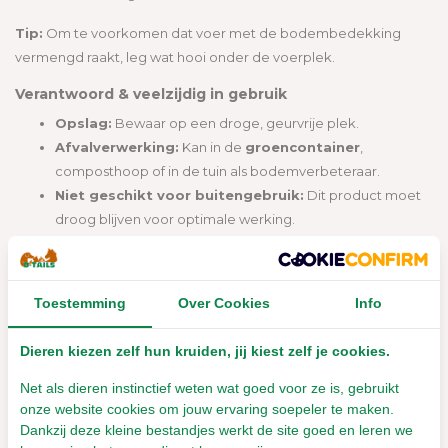
Tip:
Om te voorkomen dat voer met de bodembedekking
vermengd raakt, leg wat hooi onder de voerplek.
Verantwoord & veelzijdig in gebruik
Opslag:
Bewaar op een droge, geurvrije plek.
Afvalverwerking:
Kan in de
groencontainer
,
composthoop of in de tuin als bodemverbeteraar.
Niet geschikt voor buitengebruik:
Dit product moet
droog blijven voor optimale werking.
Geen vliegen in de stal of in het appartement
Last van vervelende vliegen?
Allkokos Kokosvezel
Toestemming
Over Cookies
Info
Bodembedekking
helpt je stal of huisdierruimte schoon en fris
te houden. De uitstekende absorptie voorkomt ophoping van
Dieren kiezen zelf hun kruiden, jij kiest zelf je cookies.
vocht en ammoniakgeuren, waardoor vliegen minder worden
aangetrokken.
Net als dieren instinctief weten wat goed voor ze is, gebruikt
onze website cookies om jouw ervaring soepeler te maken.
Geen typische dierengeur
Dankzij deze kleine bestandjes werkt de site goed en leren we
Dankzij de
hoge absorptiecapaciteit
neemt kokosvezel