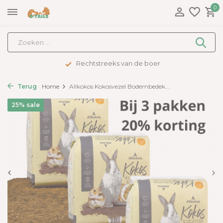
0
Advies op maat
Terug
Home
Allkokos Kokosvezel Bodembedek...
25% sale