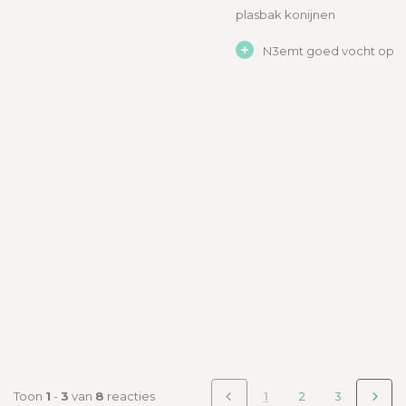
plasbak konijnen
+
N3emt goed vocht op
Toon
1
-
3
van
8
reacties
1
2
3