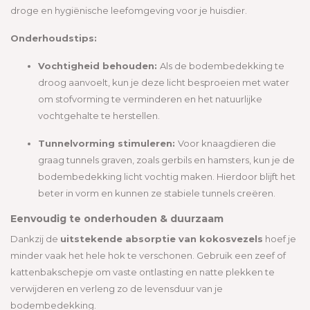
droge en hygiënische leefomgeving voor je huisdier.
​
Onderhoudstips:
Vochtigheid behouden:
Als de bodembedekking te
droog aanvoelt, kun je deze licht besproeien met water
om stofvorming te verminderen en het natuurlijke
vochtgehalte te herstellen.
​
Tunnelvorming stimuleren:
Voor knaagdieren die
graag tunnels graven, zoals gerbils en hamsters, kun je de
bodembedekking licht vochtig maken. Hierdoor blijft het
beter in vorm en kunnen ze stabiele tunnels creëren.
Eenvoudig te onderhouden & duurzaam
Dankzij de
uitstekende absorptie van kokosvezels
hoef je
minder vaak het hele hok te verschonen. Gebruik een zeef of
kattenbakschepje om vaste ontlasting en natte plekken te
verwijderen en verleng zo de levensduur van je
bodembedekking.