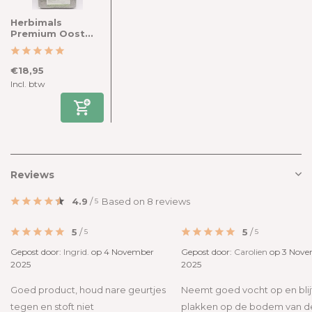
Herbimals
Premium Oost...
€18,95
Incl. btw
Reviews
4.9
/
Based on 8 reviews
5
5
/
5
/
5
5
Gepost door:
Ingrid.
op 4 November
Gepost door:
Carolien
op 3 Nove
2025
2025
Goed product, houd nare geurtjes
Neemt goed vocht op en blijf
tegen en stoft niet
plakken op de bodem van d