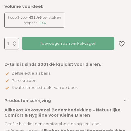
Volume voordeel:
Koop 3 voor
€13,46
per stuk en
bespaar
-10%
Toevoegen aan winkelwagen
D-tails is sinds 2001 dé kruidist voor dieren.
Zelfselectie als basis.
Pure kruiden.
Kwaliteit rechtstreeks van de boer.
Productomschrijving
Allkokos Kokosvezel Bodembedekking – Natuurlijke
Comfort & Hygiëne voor Kleine Dieren
Geef je huisdier een comfortabele en hygiënische
leefomgeving met
Allkokos Kokosvezel Bodembedekking
.