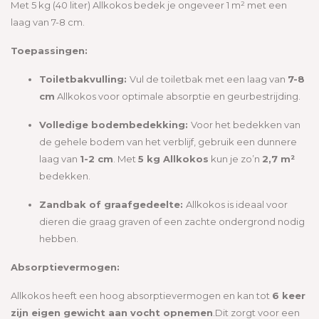
Met 5 kg (40 liter) Allkokos bedek je ongeveer 1 m² met een
laag van 7-8 cm.
Toepassingen:
Toiletbakvulling:
Vul de toiletbak met een laag van
7-8
cm
Allkokos voor optimale absorptie en geurbestrijding.
Volledige bodembedekking:
Voor het bedekken van
de gehele bodem van het verblijf, gebruik een dunnere
laag van
1-2 cm
. Met
5 kg Allkokos
kun je zo’n
2,7 m²
bedekken.
Zandbak of graafgedeelte:
Allkokos is ideaal voor
dieren die graag graven of een zachte ondergrond nodig
hebben.
Absorptievermogen:
Allkokos heeft een hoog absorptievermogen en kan tot
6 keer
zijn eigen gewicht aan vocht opnemen
.
Dit zorgt voor een