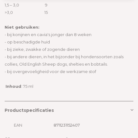
1,5 – 3,0 9
misschien net iets minder soepel.
>3,0 15
Niet gebruiken:
- bij konijnen en cavia's jonger dan 8 weken
- op beschadigde huid
- bij zieke, zwakke of zogende dieren
- bij andere dieren, in het bijzonder bij hondensoorten zoals
collies, Old English Sheep dogs, shelties en bobtails.
- bij overgevoeligheid voor de werkzame stof
Inhoud
: 75 ml
Productspecificaties
EAN
8711231152407