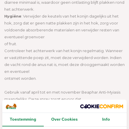
diarree minimaal is, waardoor geen ontlasting blijft plakken rond
het achterwerk.
Hygiëne
: Verwijder de keutels van het konijn dagelijks uit het
hok, zorg dat er geen natte plakken zijn in het hok, zorg voor
voldoende absorberende materialen en verwijder resten van
eventueel groenvoer
of fruit.
Controleer het achterwerk van het konijn regelmatig. Wanneer
er vastzittende poep zit, moet deze verwijderd worden. Indien
de vacht rond de anus nat is, moet deze drooggemaakt worden
en eventueel
ontsmet worden.
Gebruik vanaf april tot en met november Beaphar Anti-Myiasis
maandelijks. Deze spray zorgt ervoor dat
de eitjes en maden worden gedood, zodat ze zich niet in de
huid kunnen vreten.
Toestemming
Over Cookies
Info
Gebruiksaanwijzing: