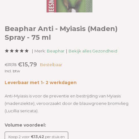
Beaphar Anti - Myiasis (Maden)
Spray - 75 ml
Merk:
Beaphar
Bekijk alles Gezondheid
€15,79
€17,75
Bestelbaar
Incl. btw
Leverbaar met 1- 2 werkdagen
Anti-Myiasis is voor de preventie en bestrijding van Myiasis
(madenziekte), veroorzaakt door de blauwgroene bromvlieg
(Lucillia sericata).
Volume voordeel:
Koop 2 voor
€13,42
per stuk en