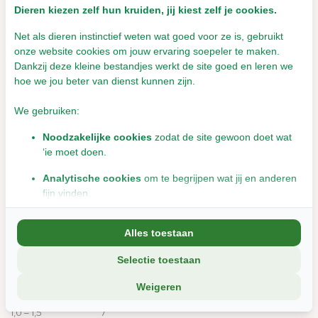
Verwijder eventuele ontlasting en zorg voor goede hygiëne in
Dieren kiezen zelf hun kruiden, jij kiest zelf je cookies.
het hok. Spray de juiste hoeveelheid (zie tabel) op de
Net als dieren instinctief weten wat goed voor ze is, gebruikt
achterzijde van het dier. Begin onder de staart / tussen de
onze website cookies om jouw ervaring soepeler te maken.
achterpoten. Daarna vanaf de staart tot het midden van de rug.
Dankzij deze kleine bestandjes werkt de site goed en leren we
Baden kan de werking van het middel verminderen.
hoe we jou beter van dienst kunnen zijn.
Tijdens de periode dat de blauwgroene bromvlieg actief is
maandelijks behandelen (afhankelijk
We gebruiken:
van weersomstandigheden meestal april t/m november). De
Noodzakelijke cookies
zodat de site gewoon doet wat
behandeling niet binnen 4 weken herhalen.
‘ie moet doen.
Productinformatie
Analytische cookies
om te begrijpen wat jij en anderen
Beaphar Anti-Myiasis
fijn vinden.
Huidspray voor preventief gebruik
Marketingcookies
om jou relevante informatie en
Werkzame stof: Ivermectine 0.05%
Alles toestaan
aanbiedingen te tonen.
Selectie toestaan
We delen soms gegevens met partners (zoals social media en
Dosering
:
analyse-tools). Die combineren dat met informatie die jij met hen
LICHAAMSGEWICHT IN KG: AANTAL KEER SPRAYEN:
Weigeren
deelt, of die ze elders van je hebben.
0,5 – 1,0 5
1,0 – 1,5 7
Wil je liever geen cookies? Dan werkt de site nog steeds, maar