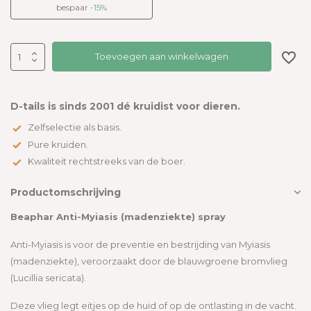
bespaar
-15%
Toevoegen aan winkelwagen
D-tails is sinds 2001 dé kruidist voor dieren.
Zelfselectie als basis.
Pure kruiden.
Kwaliteit rechtstreeks van de boer.
Productomschrijving
Beaphar Anti-Myiasis (madenziekte) spray
Anti-Myiasis is voor de preventie en bestrijding van Myiasis
(madenziekte), veroorzaakt door de blauwgroene bromvlieg
(Lucillia sericata).
Deze vlieg legt eitjes op de huid of op de ontlasting in de vacht.