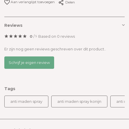
Aan verlanglijst toevoegen
Delen
Reviews
0
/
Based on 0 reviews
5
Er zijn nog geen reviews geschreven over dit product..
Schrijf je eigen review
Tags
anti maden spray
anti maden spray konijn
anti my