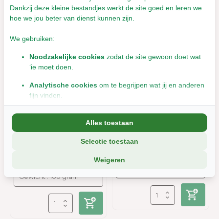
Dankzij deze kleine bestandjes werkt de site goed en leren we
hoe we jou beter van dienst kunnen zijn.
We gebruiken:
Noodzakelijke cookies
zodat de site gewoon doet wat
‘ie moet doen.
Analytische cookies
om te begrijpen wat jij en anderen
fijn vinden.
Herbimals
Herbimals Rozemarijn
Vrouwenmantel - fijn
Marketingcookies
om jou relevante informatie en
Alles toestaan
aanbiedingen te tonen.
Leverbaar met 1- 2 werkdagen
Leverbaar met 1- 2 werkdagen
€2,90
Selectie toestaan
We delen soms gegevens met partners (zoals social media en
€7,34
Incl. btw
analyse-tools). Die combineren dat met informatie die jij met hen
Incl. btw
Weigeren
deelt, of die ze elders van je hebben.
Wil je liever geen cookies? Dan werkt de site nog steeds, maar
misschien net iets minder soepel.