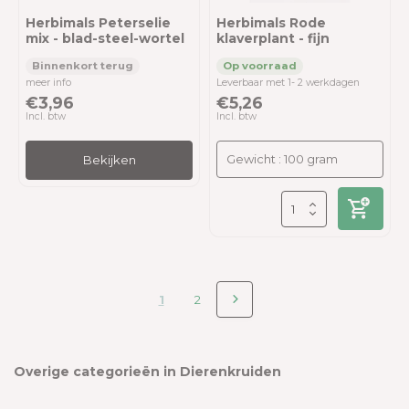
Herbimals Peterselie
Herbimals Rode
mix - blad-steel-wortel
klaverplant - fijn
meer info
Leverbaar met 1- 2 werkdagen
€3,96
€5,26
Incl. btw
Incl. btw
Bekijken
1
2
Overige categorieën in Dierenkruiden