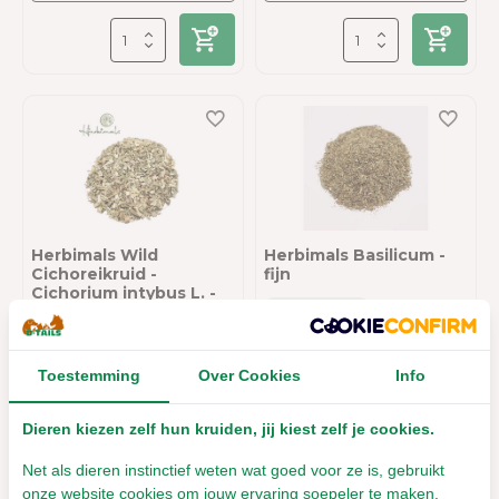
Herbimals Wild
Herbimals Basilicum -
Cichoreikruid -
fijn
Cichorium intybus L. -
fijn
Leverbaar met 1- 2 werkdagen
€4,44
Leverbaar met 1- 2 werkdagen
Incl. btw
Toestemming
Over Cookies
Info
€4,65
Incl. btw
Dieren kiezen zelf hun kruiden, jij kiest zelf je cookies.
Net als dieren instinctief weten wat goed voor ze is, gebruikt
onze website cookies om jouw ervaring soepeler te maken.