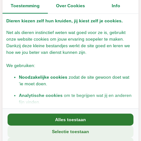
Toestemming
Over Cookies
Info
Leverbaar met 1- 2 werkdagen
€9,63
Incl. btw
Dieren kiezen zelf hun kruiden, jij kiest zelf je cookies.
Net als dieren instinctief weten wat goed voor ze is, gebruikt
onze website cookies om jouw ervaring soepeler te maken.
Dankzij deze kleine bestandjes werkt de site goed en leren we
hoe we jou beter van dienst kunnen zijn.
We gebruiken:
Noodzakelijke cookies
zodat de site gewoon doet wat
‘ie moet doen.
Herbimals Maïsvlokken
Analytische cookies
om te begrijpen wat jij en anderen
fijn vinden.
Leverbaar met 1- 2 werkdagen
Marketingcookies
om jou relevante informatie en
€2,43
Alles toestaan
aanbiedingen te tonen.
Incl. btw
Selectie toestaan
We delen soms gegevens met partners (zoals social media en
analyse-tools). Die combineren dat met informatie die jij met hen