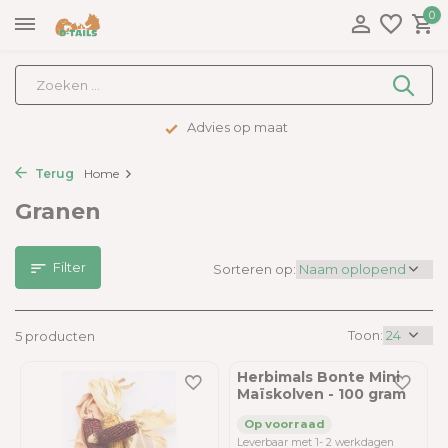
0
Advies op maat
Terug
Home
Granen
Filter
Sorteren op:
Toon:
5 producten
Herbimals Bonte Mini
Maïskolven - 100 gram
Leverbaar met 1- 2 werkdagen