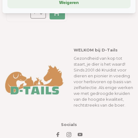
Weigeren
deelt, of die ze elders van je hebben.
Wil je liever geen cookies? Dan werkt de site nog steeds, maar
misschien net iets minder soepel.
WELKOM bij D-Tails
Gezondheid van kop tot
staart, je dier is het waard!
Sinds 2001 dé Kruidist voor
dieren en pionier in voeding
voor herbivoren op basis van
zelfselectie. Als enige werken
we met gedroogde kruiden
van de hoogste kwaliteit,
rechtstreeks van de boer.
Socials